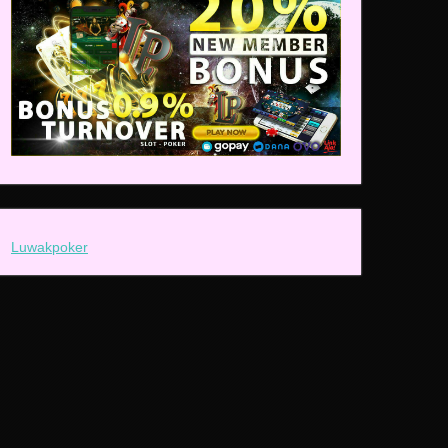
Luwakpoker