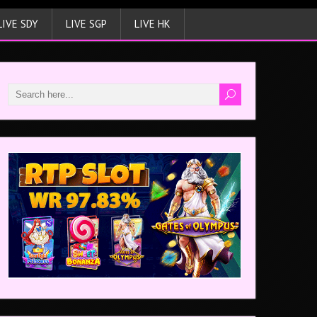
LIVE SDY
LIVE SGP
LIVE HK