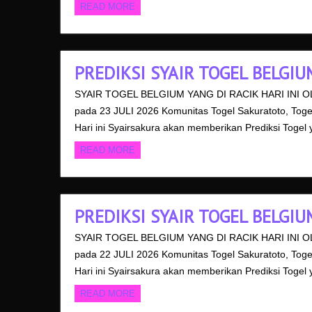
READ MORE
PREDIKSI SYAIR TOGEL BELGIU
SYAIR TOGEL BELGIUM YANG DI RACIK HARI INI O
pada 23 JULI 2026 Komunitas Togel Sakuratoto, Toge
Hari ini Syairsakura akan memberikan Prediksi Togel
READ MORE
PREDIKSI SYAIR TOGEL BELGIU
SYAIR TOGEL BELGIUM YANG DI RACIK HARI INI O
pada 22 JULI 2026 Komunitas Togel Sakuratoto, Toge
Hari ini Syairsakura akan memberikan Prediksi Togel
READ MORE