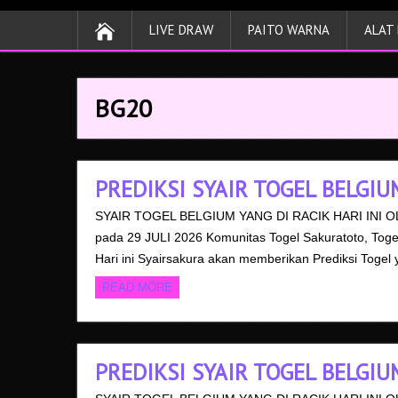
LIVE DRAW
PAITO WARNA
ALAT
BG20
PREDIKSI SYAIR TOGEL BELGIU
SYAIR TOGEL BELGIUM YANG DI RACIK HARI INI O
pada 29 JULI 2026 Komunitas Togel Sakuratoto, Toge
Hari ini Syairsakura akan memberikan Prediksi Togel
READ MORE
PREDIKSI SYAIR TOGEL BELGIU