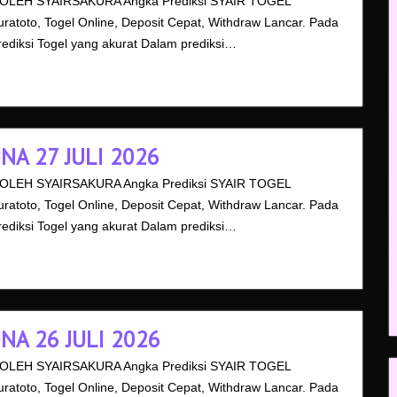
OLEH SYAIRSAKURA Angka Prediksi SYAIR TOGEL
toto, Togel Online, Deposit Cepat, Withdraw Lancar. Pada
ediksi Togel yang akurat Dalam prediksi…
NA 27 JULI 2026
OLEH SYAIRSAKURA Angka Prediksi SYAIR TOGEL
toto, Togel Online, Deposit Cepat, Withdraw Lancar. Pada
ediksi Togel yang akurat Dalam prediksi…
NA 26 JULI 2026
OLEH SYAIRSAKURA Angka Prediksi SYAIR TOGEL
toto, Togel Online, Deposit Cepat, Withdraw Lancar. Pada