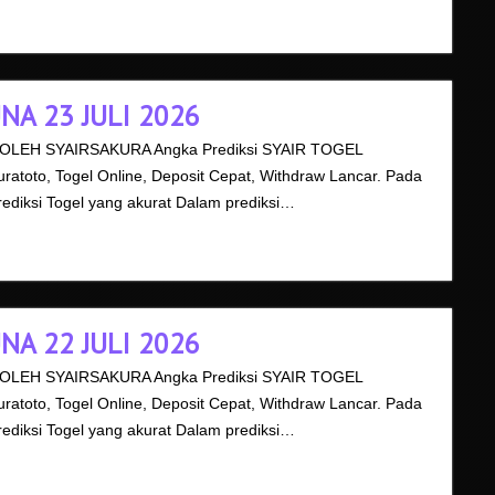
NA 23 JULI 2026
OLEH SYAIRSAKURA Angka Prediksi SYAIR TOGEL
toto, Togel Online, Deposit Cepat, Withdraw Lancar. Pada
ediksi Togel yang akurat Dalam prediksi…
NA 22 JULI 2026
OLEH SYAIRSAKURA Angka Prediksi SYAIR TOGEL
toto, Togel Online, Deposit Cepat, Withdraw Lancar. Pada
ediksi Togel yang akurat Dalam prediksi…