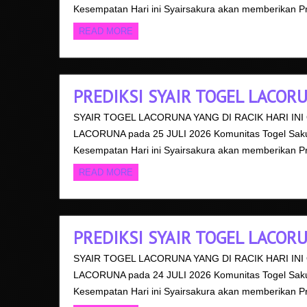
Kesempatan Hari ini Syairsakura akan memberikan Pr
READ MORE
PREDIKSI SYAIR TOGEL LACORU
SYAIR TOGEL LACORUNA YANG DI RACIK HARI INI 
LACORUNA pada 25 JULI 2026 Komunitas Togel Sakura
Kesempatan Hari ini Syairsakura akan memberikan Pr
READ MORE
PREDIKSI SYAIR TOGEL LACORU
SYAIR TOGEL LACORUNA YANG DI RACIK HARI INI 
LACORUNA pada 24 JULI 2026 Komunitas Togel Sakura
Kesempatan Hari ini Syairsakura akan memberikan Pr