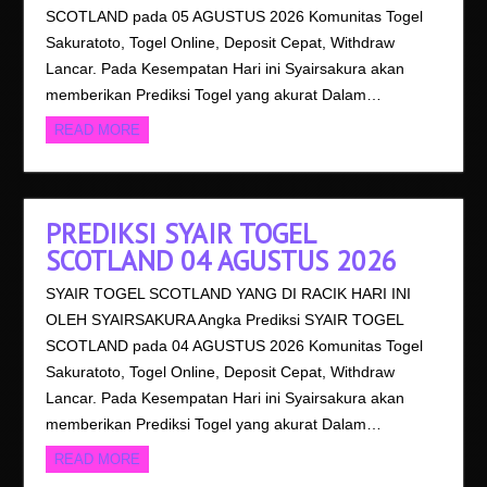
SCOTLAND pada 05 AGUSTUS 2026 Komunitas Togel
Sakuratoto, Togel Online, Deposit Cepat, Withdraw
Lancar. Pada Kesempatan Hari ini Syairsakura akan
memberikan Prediksi Togel yang akurat Dalam…
READ MORE
PREDIKSI SYAIR TOGEL
SCOTLAND 04 AGUSTUS 2026
SYAIR TOGEL SCOTLAND YANG DI RACIK HARI INI
OLEH SYAIRSAKURA Angka Prediksi SYAIR TOGEL
SCOTLAND pada 04 AGUSTUS 2026 Komunitas Togel
Sakuratoto, Togel Online, Deposit Cepat, Withdraw
Lancar. Pada Kesempatan Hari ini Syairsakura akan
memberikan Prediksi Togel yang akurat Dalam…
READ MORE