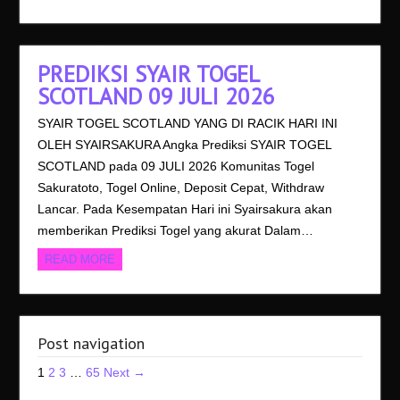
PREDIKSI SYAIR TOGEL
SCOTLAND 09 JULI 2026
SYAIR TOGEL SCOTLAND YANG DI RACIK HARI INI
OLEH SYAIRSAKURA Angka Prediksi SYAIR TOGEL
SCOTLAND pada 09 JULI 2026 Komunitas Togel
Sakuratoto, Togel Online, Deposit Cepat, Withdraw
Lancar. Pada Kesempatan Hari ini Syairsakura akan
memberikan Prediksi Togel yang akurat Dalam…
READ MORE
Post navigation
1
2
3
…
65
Next →