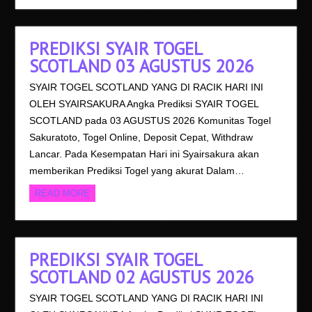
PREDIKSI SYAIR TOGEL
SCOTLAND 03 AGUSTUS 2026
SYAIR TOGEL SCOTLAND YANG DI RACIK HARI INI
OLEH SYAIRSAKURA Angka Prediksi SYAIR TOGEL
SCOTLAND pada 03 AGUSTUS 2026 Komunitas Togel
Sakuratoto, Togel Online, Deposit Cepat, Withdraw
Lancar. Pada Kesempatan Hari ini Syairsakura akan
memberikan Prediksi Togel yang akurat Dalam…
READ MORE
PREDIKSI SYAIR TOGEL
SCOTLAND 02 AGUSTUS 2026
SYAIR TOGEL SCOTLAND YANG DI RACIK HARI INI