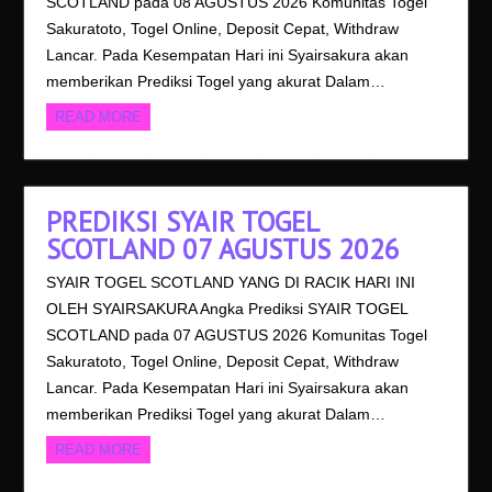
SCOTLAND pada 08 AGUSTUS 2026 Komunitas Togel
Sakuratoto, Togel Online, Deposit Cepat, Withdraw
Lancar. Pada Kesempatan Hari ini Syairsakura akan
memberikan Prediksi Togel yang akurat Dalam…
READ MORE
PREDIKSI SYAIR TOGEL
SCOTLAND 07 AGUSTUS 2026
SYAIR TOGEL SCOTLAND YANG DI RACIK HARI INI
OLEH SYAIRSAKURA Angka Prediksi SYAIR TOGEL
SCOTLAND pada 07 AGUSTUS 2026 Komunitas Togel
Sakuratoto, Togel Online, Deposit Cepat, Withdraw
Lancar. Pada Kesempatan Hari ini Syairsakura akan
memberikan Prediksi Togel yang akurat Dalam…
READ MORE