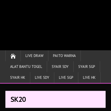
LIVE DRAW
PAITO WARNA
ALAT BANTU TOGEL
SYAIR SDY
SYAIR SGP
SYAIR HK
LIVE SDY
LIVE SGP
LIVE HK
SK20