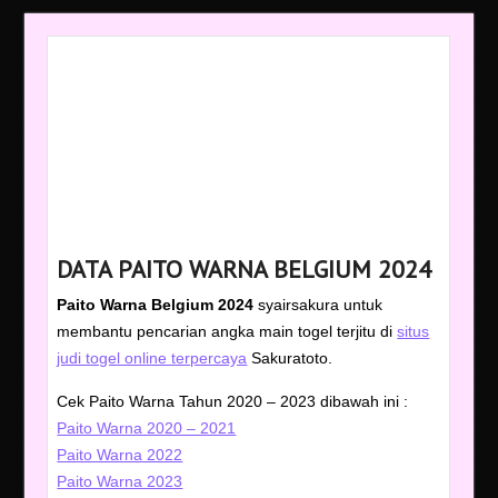
DATA PAITO WARNA BELGIUM 2024
Paito Warna Belgium 2024
syairsakura untuk
membantu pencarian angka main togel terjitu di
situs
judi togel online terpercaya
Sakuratoto.
Cek Paito Warna Tahun 2020 – 2023 dibawah ini :
Paito Warna 2020 – 2021
Paito Warna 2022
Paito Warna 2023