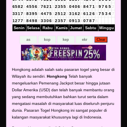
6
5
8
2
1
4
5
5
6
2
7
6
2
1
3
2
3
5
5
1
0
4
0
6
6
8
4
7
1
8
9
7
6
5
2
3
3
1
7
8
8
3
9
5
5
4
4
7
5
3
2
5
1
2
3
3
1
6
2
8
6
1
2
6
8
7
5
3
4
7
1
2
7
7
5
8
4
9
8
8
3
3
0
6
6
2
3
5
7
3
0
9
1
3
4
0
7
8
7
6
Senin
Selasa
Rabu
Kamis
Jumat
Sabtu
Minggu
Hongkong adalah salah satu pasaran togel yang besar di
Wilayah itu sendiri.
Hongkong
Telah banyak
mengeluarkan Pemenang Jackpot besar hingga jutaan
Dollar Amerika (USD) dan telah banyak membantu orang
yang sedang membutuhkan bahkan turut serta dalam
mengatasi masalah di masyarakat luas diseluruh penjuru
dunia. Pasaran Togel Hongkong ini sangat populer di
kalangan masyarakat khususnya lagi di Indonesia.