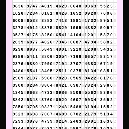
9
8
3
6
9
9
7
4
7
2
4
0
1
9
1
4
6
2
9
2
0
6
4
0
0
0
3
6
3
9
5
5
2
3
5
1
0
2
6
8
7
2
3
4
7
0
1
8
1
9
6
4
2
6
8
1
6
5
2
7
0
9
2
0
0
7
0
0
6
6
6
0
0
8
8
6
5
3
8
2
3
8
8
2
1
7
4
1
3
4
1
8
8
1
9
1
7
3
2
5
8
9
5
1
6
3
2
7
8
6
4
9
1
2
3
3
8
7
5
3
8
8
2
9
2
1
9
9
5
5
4
3
8
2
1
5
0
9
7
7
3
5
2
7
9
4
1
7
5
3
8
2
5
0
0
6
5
4
1
5
4
1
0
4
4
1
2
0
1
1
5
3
7
0
0
2
0
3
5
8
6
8
7
7
5
4
0
2
6
8
7
3
4
6
1
0
6
8
7
5
4
7
9
4
4
3
8
8
2
1
0
2
3
6
9
8
6
3
7
1
5
8
4
3
9
4
9
0
1
1
3
2
1
0
0
1
2
0
8
8
5
4
3
2
5
9
3
8
6
5
5
4
1
1
2
8
8
0
6
6
3
0
5
4
9
7
1
6
6
3
6
6
5
7
3
8
3
1
7
8
2
3
7
6
4
5
8
8
0
8
7
9
9
0
9
7
1
9
4
4
3
7
0
7
7
4
6
8
3
2
6
7
1
9
1
0
4
8
0
8
5
5
4
1
5
3
4
9
5
5
2
5
1
1
2
0
3
7
5
3
8
1
3
4
7
6
8
5
1
6
2
9
6
9
6
2
1
0
7
7
5
9
8
0
8
7
8
2
0
2
0
5
6
5
2
9
4
2
2
4
8
1
7
6
4
3
3
0
0
0
9
2
8
4
3
3
8
0
4
4
8
4
2
1
3
0
3
8
7
6
7
8
2
4
6
2
9
6
0
6
1
3
4
5
9
9
6
6
8
5
4
7
3
3
6
0
9
8
6
5
8
5
0
6
6
5
5
6
2
8
8
3
9
6
6
8
8
4
2
6
5
6
4
8
3
3
7
6
0
6
6
9
2
0
2
4
6
0
7
7
9
9
3
4
7
3
5
5
2
7
7
8
5
0
5
3
7
0
5
5
9
3
2
7
9
1
2
4
3
7
5
4
8
8
7
3
1
9
4
4
1
5
5
2
7
9
3
2
3
5
0
6
9
8
8
7
0
6
7
4
4
6
8
9
8
6
7
0
2
2
2
1
7
9
7
5
1
3
4
7
7
2
9
3
3
3
8
7
6
4
4
7
3
9
3
9
2
1
4
5
2
4
6
3
9
2
9
9
1
1
1
6
3
8
2
6
7
4
4
8
8
5
7
2
9
7
5
2
1
3
1
0
1
6
7
5
8
6
7
4
4
2
7
8
6
1
0
3
9
3