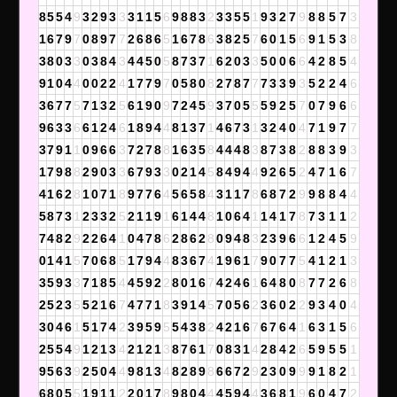
8
5
5
4
9
3
2
9
3
3
3
1
1
5
6
9
8
8
3
2
3
3
5
5
1
9
3
2
7
9
8
8
5
7
3
1
6
7
9
7
0
8
9
7
7
2
6
8
6
5
1
6
7
8
6
3
8
2
5
7
6
0
1
5
6
9
1
5
3
8
3
8
0
3
3
0
3
8
4
3
4
4
5
0
5
8
7
3
7
1
6
2
0
3
3
5
0
0
6
6
4
2
8
5
4
9
1
0
4
4
0
0
2
2
4
1
7
7
9
7
0
5
8
0
8
2
7
8
7
7
7
3
3
9
3
5
2
2
4
6
3
6
7
7
5
7
1
3
2
5
6
1
9
0
9
7
2
4
5
9
3
7
0
5
5
5
9
2
5
7
0
7
9
6
6
9
6
3
3
6
6
1
2
4
6
1
8
9
4
4
8
1
3
7
1
4
6
7
3
1
3
2
4
0
4
7
1
9
7
7
3
7
9
1
1
0
9
6
6
3
7
2
7
8
8
1
6
3
5
8
4
4
4
8
3
8
7
3
8
2
8
8
3
9
3
1
7
9
8
8
2
9
0
3
3
6
7
9
3
3
0
2
1
4
5
8
4
9
4
4
9
2
6
5
2
4
7
1
6
7
4
1
6
2
8
1
0
7
1
8
9
7
7
6
4
5
6
5
8
4
3
1
1
7
8
6
8
7
2
9
9
8
8
4
4
5
8
7
3
1
2
3
3
2
5
2
1
1
9
1
6
1
4
4
8
1
0
6
4
1
1
4
1
7
8
7
3
1
1
2
7
4
8
2
9
2
2
6
4
1
0
4
7
8
6
2
8
6
2
8
0
9
4
8
3
2
3
9
6
6
1
2
4
5
9
0
1
4
1
5
7
0
6
8
5
1
7
9
4
4
8
3
6
7
4
1
9
6
1
7
9
0
7
7
5
4
1
2
1
3
3
5
9
3
3
7
1
8
5
4
4
5
9
2
2
8
0
1
6
7
4
2
4
6
1
6
4
8
0
8
7
7
2
6
8
2
5
2
3
5
5
2
1
6
7
4
7
7
1
8
3
9
1
4
5
7
0
5
6
2
3
6
0
2
2
9
3
4
0
4
3
0
4
6
1
5
1
7
4
2
3
9
5
9
5
5
4
3
8
2
4
2
1
6
7
6
7
6
4
1
6
3
1
5
6
2
5
5
4
9
1
2
1
3
4
2
1
2
1
3
8
7
6
1
7
0
8
3
1
4
2
8
4
2
6
5
9
5
5
1
9
5
6
3
9
2
5
0
4
4
9
8
1
3
4
8
2
8
9
8
6
6
7
2
9
2
3
0
9
9
9
1
8
2
1
6
8
0
5
5
1
9
1
1
2
2
0
1
7
8
9
8
0
4
4
4
5
9
4
4
3
6
8
1
9
6
0
4
7
2