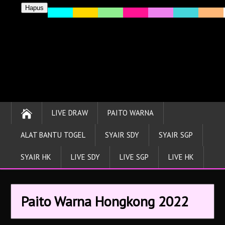
Hapus
LIVE DRAW
PAITO WARNA
ALAT BANTU TOGEL
SYAIR SDY
SYAIR SGP
SYAIR HK
LIVE SDY
LIVE SGP
LIVE HK
Paito Warna Hongkong 2022