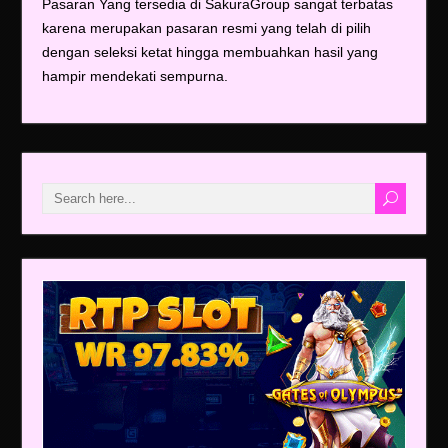
Pasaran Yang tersedia di SakuraGroup sangat terbatas
karena merupakan pasaran resmi yang telah di pilih
dengan seleksi ketat hingga membuahkan hasil yang
hampir mendekati sempurna.