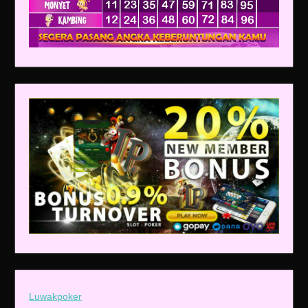
Luwakpoker