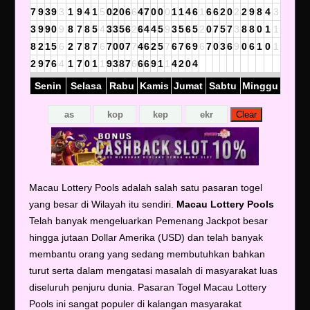
7
9
3
9
3
1
9
4
1
5
0
2
0
6
6
4
7
0
0
0
1
1
4
6
1
6
6
2
0
2
2
9
8
4
3
3
9
9
0
9
8
7
8
5
4
3
3
5
6
2
6
4
4
5
9
3
5
6
5
2
0
7
5
7
3
8
8
0
1
1
8
2
1
5
6
2
7
8
7
6
7
0
0
7
7
4
6
2
5
7
6
7
6
9
6
7
0
3
6
9
0
6
1
0
1
2
9
7
6
4
1
7
0
1
1
9
3
8
7
6
6
6
9
1
1
4
2
0
4
Senin
Selasa
Rabu
Kamis
Jumat
Sabtu
Minggu
Macau Lottery Pools adalah salah satu pasaran togel
yang besar di Wilayah itu sendiri.
Macau Lottery Pools
Telah banyak mengeluarkan Pemenang Jackpot besar
hingga jutaan Dollar Amerika (USD) dan telah banyak
membantu orang yang sedang membutuhkan bahkan
turut serta dalam mengatasi masalah di masyarakat luas
diseluruh penjuru dunia. Pasaran Togel Macau Lottery
Pools ini sangat populer di kalangan masyarakat