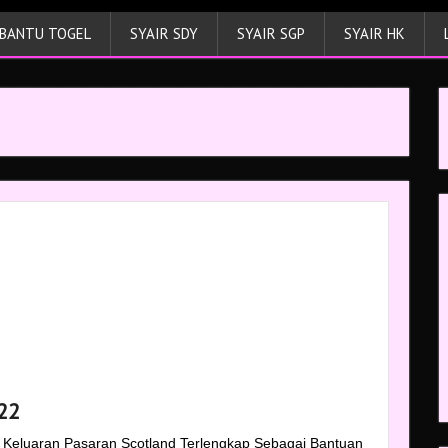
 BANTU TOGEL
SYAIR SDY
SYAIR SGP
SYAIR HK
22
Keluaran Pasaran Scotland Terlengkap Sebagai Bantuan