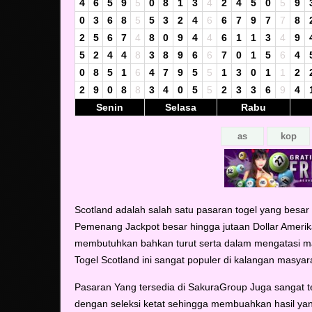
4
6
5
9
5
0
8
1
3
4
2
4
5
0
5
9
0
3
6
8
5
5
3
2
4
6
6
7
9
7
7
8
2
5
6
7
4
8
0
9
4
4
6
1
1
3
4
9
5
2
4
4
8
3
8
9
6
6
7
0
1
5
6
4
0
8
5
1
6
4
7
9
5
5
1
3
0
1
1
2
2
9
0
8
8
3
4
0
5
5
2
3
3
6
9
4
Senin
Selasa
Rabu
Scotland adalah salah satu pasaran togel yang besar
Pemenang Jackpot besar hingga jutaan Dollar Amer
membutuhkan bahkan turut serta dalam mengatasi mas
Togel Scotland ini sangat populer di kalangan masyar
Pasaran Yang tersedia di SakuraGroup Juga sangat te
dengan seleksi ketat sehingga membuahkan hasil ya