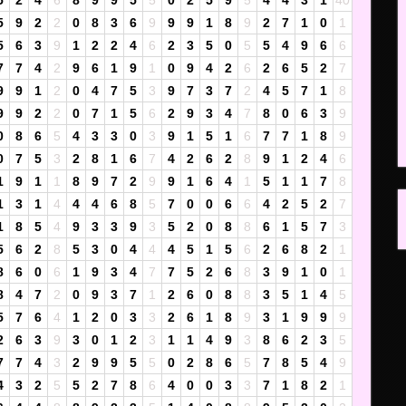
5
2
4
6
8
9
9
5
5
0
2
5
9
5
4
4
3
1
40
5
9
2
2
0
8
3
6
9
9
9
1
8
9
2
7
1
0
1
5
6
3
9
1
2
2
4
6
2
3
5
0
5
5
4
9
6
6
7
7
4
2
9
6
1
9
1
0
9
4
2
6
2
6
5
2
7
9
9
1
2
0
4
7
5
3
9
7
3
7
2
4
5
7
1
8
9
9
2
2
0
7
1
5
6
2
9
3
4
7
8
0
6
3
9
0
8
6
5
4
3
3
0
3
9
1
5
1
6
7
7
1
8
9
0
7
5
3
2
8
1
6
7
4
2
6
2
8
9
1
2
4
6
1
9
1
1
8
9
7
2
9
9
1
6
4
1
5
1
1
7
8
1
3
1
4
4
4
6
8
5
7
0
0
6
6
4
2
5
2
7
1
8
5
4
9
3
3
9
3
5
2
0
8
8
6
1
5
7
3
5
6
2
8
5
3
0
4
4
4
5
1
5
6
2
6
8
2
1
8
6
0
6
1
9
3
4
7
7
5
2
6
8
3
9
1
0
1
8
4
7
2
0
9
3
7
1
2
6
0
8
8
3
5
1
4
5
5
7
6
4
1
2
0
3
3
2
6
1
8
9
3
1
9
9
9
2
6
3
9
3
0
1
2
3
1
1
4
9
3
8
6
2
3
5
7
7
4
3
2
9
9
5
5
0
2
8
6
5
7
8
5
4
9
4
3
2
5
5
2
7
8
6
4
0
0
3
3
7
1
8
2
1