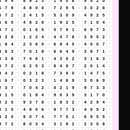
6
4
4
8
8
9
2
3
5
1
4
0
8
8
9
5
2
0
2
6
7
9
7
4
8
0
0
0
7
2
9
5
5
3
0
2
8
1
5
7
2
9
2
4
1
5
6
5
3
0
9
9
4
9
2
5
7
6
6
0
0
4
8
2
9
2
1
9
2
5
7
7
1
0
4
4
3
7
1
8
0
1
6
5
2
5
7
9
1
1
6
9
7
3
1
3
2
8
1
1
2
2
4
6
4
4
7
8
6
3
9
5
2
7
1
8
4
3
2
3
6
0
6
6
8
4
5
9
4
0
0
7
7
3
6
3
9
7
0
1
8
9
6
6
4
9
4
3
8
7
1
8
0
3
8
3
7
4
6
1
7
4
3
0
2
2
3
1
6
3
9
0
7
2
9
6
2
5
3
8
8
4
9
7
7
2
0
1
4
5
8
4
2
6
0
2
1
8
9
7
3
9
0
9
1
4
7
5
3
1
6
7
4
0
3
2
3
5
1
4
8
9
8
3
0
6
9
6
2
3
7
1
7
0
4
2
6
0
2
1
9
1
9
7
3
3
6
3
1
5
6
0
1
8
4
3
9
0
3
9
3
3
1
7
0
7
0
2
5
7
9
3
7
8
6
1
8
3
2
5
4
2
9
4
4
0
1
5
6
4
8
0
6
6
8
7
7
3
1
4
0
5
2
7
3
2
0
2
9
0
7
4
2
7
7
5
1
6
6
9
5
5
1
9
7
2
9
8
0
3
4
7
3
1
9
2
2
2
3
0
8
8