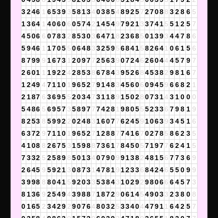
3
2
4
6
1
6
5
3
9
3
5
8
1
3
4
0
3
8
5
4
8
9
2
5
7
2
7
0
8
8
3
2
8
6
5
1
3
6
4
1
4
0
6
0
6
0
5
7
4
2
1
4
5
4
9
7
9
2
1
3
3
7
4
1
5
5
1
2
5
7
4
5
0
6
6
0
7
8
3
2
8
5
3
0
3
6
4
7
1
8
2
3
6
8
5
0
1
3
9
3
4
4
7
8
6
5
9
4
6
1
1
7
0
5
5
0
6
4
8
3
3
2
5
9
5
6
8
4
1
5
8
2
6
4
1
0
6
1
5
6
8
7
9
9
9
1
6
7
3
1
2
0
9
7
7
2
5
6
3
9
0
7
2
4
6
2
6
0
4
4
4
5
7
9
7
2
6
0
1
1
1
9
2
2
4
2
8
5
3
8
6
7
8
4
3
9
5
2
6
8
4
5
3
8
2
9
8
1
6
7
1
2
4
9
4
7
1
1
0
1
9
6
5
2
7
9
1
4
8
3
4
5
6
0
6
0
9
4
5
9
6
6
8
2
1
2
1
8
7
6
3
6
9
5
5
2
0
3
4
7
3
1
1
8
9
1
5
0
2
8
0
7
3
1
4
3
1
0
0
0
5
4
8
6
5
6
9
5
7
3
5
8
9
7
7
7
4
2
8
1
9
8
0
5
5
5
2
3
3
6
7
9
8
1
9
8
2
5
3
8
5
9
9
2
2
0
2
4
8
3
1
6
0
7
7
6
2
4
5
9
1
0
6
3
9
3
4
5
1
6
6
3
7
2
9
7
1
1
0
1
9
6
5
2
7
1
2
8
8
7
7
4
1
6
7
0
2
7
8
5
8
6
2
3
5
4
1
0
8
8
2
6
7
5
3
1
5
9
8
8
7
3
6
1
7
8
4
5
0
5
7
1
9
7
7
6
2
4
1
5
7
3
3
2
5
2
5
8
9
8
5
0
1
3
4
0
7
9
0
9
9
1
3
8
2
4
8
1
5
6
7
7
3
6
9
2
6
4
5
9
5
9
2
1
3
0
8
7
3
1
4
7
8
1
9
1
2
3
3
6
8
4
2
4
6
5
5
0
9
9
3
9
9
8
8
8
0
4
1
5
9
2
0
3
3
5
3
8
4
3
1
0
2
9
2
9
8
0
6
6
6
4
5
7
3
8
1
3
6
9
2
5
4
9
4
3
9
8
8
7
1
8
7
2
9
0
6
1
4
5
4
9
0
3
3
2
3
8
0
8
0
1
6
5
2
3
4
2
9
2
9
0
7
6
4
8
0
3
2
5
3
3
4
0
4
4
7
9
1
1
6
4
2
5
7