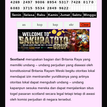
4
2
6
9
6
2
4
9
7
7
9
0
0
6
6
8
9
5
4
9
5
3
1
7
8
7
4
2
8
1
0
1
7
0
7
6
0
8
3
2
3
7
1
5
6
5
5
3
4
7
2
8
4
9
4
9
6
2
2
4
Senin
Selasa
Rabu
Kamis
Jumat
Sabtu
Minggu
Scotland
merupakan bagian dari Britania Raya yang
memiliki undang – undang perjudian yang diawasi oleh
konstitusional Britania Rayam Meski begitu otoritas lokal
mendapat izin mentransfer yuridiksinya yang artinya
otoritas lokal dapat mengubah undang – undang
kapanpun sesuka mereka dan dapat menjalankan situs
togel pasaran scotland secara legal tetapi tetap di awasi
oleh komisi perjudian di negara tersebut.