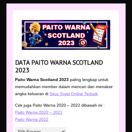
DATA PAITO WARNA SCOTLAND
2023
Paito Warna Scotland 2023
paling lengkap untuk
memudahkan member dalam mencari dan menaksir
angka keluaran di
Situs Togel Online Terbaik
Cek juga Paito Warna 2020 – 2022 dibawah ini :
Paito Warna 2020 – 2021
Paito Warna 2022