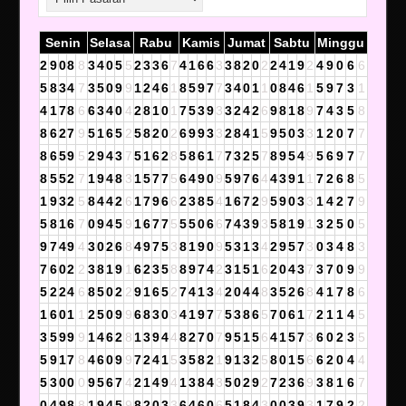
Senin
Selasa
Rabu
Kamis
Jumat
Sabtu
Minggu
2
9
0
8
8
3
4
0
5
5
2
3
3
6
7
4
1
6
6
3
3
8
2
0
2
2
4
1
9
2
4
9
0
6
6
5
8
3
4
7
3
5
0
9
9
1
2
4
6
1
8
5
9
7
7
3
4
0
1
1
0
8
4
6
1
5
9
7
3
1
4
1
7
8
6
6
3
4
0
4
2
8
1
0
1
7
5
3
9
3
3
2
4
2
6
9
8
1
8
9
7
4
3
5
8
8
6
2
7
9
5
1
6
5
2
5
8
2
0
2
6
9
9
3
3
2
8
4
1
5
9
5
0
3
3
1
2
0
7
7
8
6
5
9
5
2
9
4
3
7
5
1
6
2
8
5
8
6
1
7
7
3
2
5
7
8
9
5
4
9
5
6
9
7
7
8
5
5
2
7
1
9
4
8
3
1
5
7
7
5
6
4
9
0
9
5
9
7
6
4
4
3
9
1
1
7
2
6
8
5
1
9
3
2
5
8
4
4
2
6
1
7
9
6
6
2
3
8
5
4
1
6
7
2
9
5
9
0
3
3
1
4
2
7
9
5
8
1
6
7
0
9
4
5
9
1
6
7
7
5
5
5
0
6
6
7
4
3
9
3
5
8
1
9
1
3
2
5
0
5
9
7
4
9
4
3
0
2
6
8
4
9
7
5
3
8
1
9
0
9
5
3
1
3
4
2
9
5
7
3
0
3
4
8
3
7
6
0
2
2
3
8
1
9
1
6
2
3
5
8
8
9
7
4
2
3
1
5
1
6
2
0
4
3
7
3
7
0
9
9
5
2
2
4
6
8
5
0
2
2
9
1
6
5
2
7
4
1
3
4
2
0
4
4
8
3
5
2
6
8
4
1
7
8
6
1
6
0
1
1
2
5
0
9
9
6
8
3
0
3
4
1
9
7
7
5
3
8
6
5
7
0
6
1
7
2
1
1
4
5
3
5
9
9
9
1
4
6
2
8
1
3
9
4
4
8
2
7
0
7
9
5
1
5
6
4
1
5
7
3
6
0
2
3
5
5
9
1
7
8
4
6
0
9
9
7
2
4
1
5
3
5
8
2
1
9
1
3
2
5
8
0
1
5
6
6
2
0
4
4
5
3
0
0
0
9
5
6
7
4
2
1
4
9
4
1
3
8
4
3
5
0
2
9
2
7
2
3
6
9
3
8
1
6
7
0
4
9
8
8
1
9
4
5
9
8
2
0
3
3
6
4
6
0
6
5
1
8
4
3
0
0
3
9
3
1
7
9
2
2