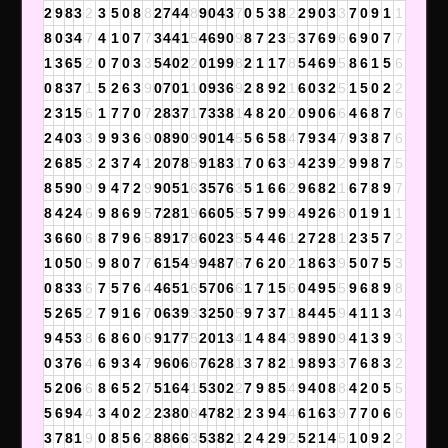
2
9
8
3
2
3
5
0
8
8
2
7
4
4
8
9
0
4
3
7
0
5
3
8
2
2
9
0
3
3
7
0
9
1
1
8
0
3
4
7
4
1
0
7
7
3
4
4
1
5
4
6
9
0
9
8
7
2
3
5
3
7
6
9
6
6
9
0
7
7
1
3
6
5
2
0
7
0
3
3
5
4
0
2
2
0
1
9
9
8
2
1
1
7
8
5
4
6
9
5
8
6
1
5
6
0
8
3
7
1
5
2
6
3
9
0
7
0
1
1
0
9
3
6
9
2
8
9
2
1
6
0
3
2
5
1
5
0
2
2
2
3
1
5
6
1
7
7
0
7
2
8
3
7
1
7
3
3
8
1
4
8
2
0
2
0
9
0
6
6
4
6
8
7
6
2
4
0
3
3
9
9
3
6
9
0
8
9
0
9
9
0
1
4
5
5
6
5
8
4
7
9
3
4
7
9
3
8
7
6
2
6
8
5
3
2
3
7
4
1
2
0
7
8
5
9
1
8
3
1
7
0
6
3
9
4
2
3
9
2
9
9
8
7
5
8
5
9
0
9
9
4
7
2
9
9
0
5
1
6
3
5
7
6
3
5
1
6
6
2
9
6
8
2
1
6
7
8
9
7
8
4
2
4
6
9
8
6
9
5
7
2
8
1
9
6
6
0
5
5
5
7
9
9
8
4
9
2
6
8
0
1
9
1
1
3
6
6
0
6
8
7
9
6
5
8
9
1
7
8
6
0
2
3
5
5
4
4
6
1
2
7
2
8
1
2
3
5
7
2
1
0
5
0
5
9
8
0
7
7
6
1
5
4
9
9
4
8
7
6
7
6
2
0
2
1
8
6
3
9
5
0
7
5
3
0
8
3
3
6
7
5
7
6
4
4
6
5
1
6
5
7
0
6
6
1
7
1
5
6
0
4
9
5
5
9
6
8
9
8
5
2
6
5
2
7
9
1
6
7
0
6
3
9
3
3
2
5
0
5
9
7
3
7
1
8
4
4
5
9
4
1
1
3
4
9
4
5
3
8
6
8
6
0
6
9
1
7
7
5
2
0
1
3
4
1
4
8
4
3
9
8
9
0
9
4
1
3
9
3
0
3
7
6
4
6
9
3
4
7
9
6
0
6
6
7
6
2
8
1
3
7
8
2
1
9
8
9
3
3
7
6
8
3
2
5
2
0
6
6
8
6
5
2
7
5
1
6
4
1
5
3
0
2
2
7
9
8
5
4
9
4
0
8
8
4
2
0
5
5
5
6
9
4
4
3
4
0
2
2
2
3
8
0
8
4
7
8
2
1
2
3
9
4
4
6
1
6
3
9
7
7
0
6
6
3
7
8
1
9
0
8
5
6
2
8
8
6
6
3
5
3
8
2
1
2
4
2
9
2
5
2
1
4
5
1
0
9
2
2