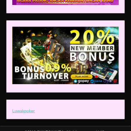
Luwakpoker