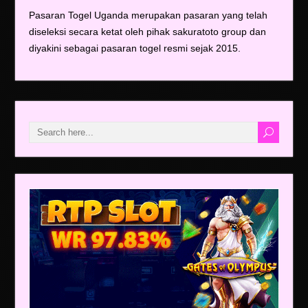
Pasaran Togel Uganda merupakan pasaran yang telah
diseleksi secara ketat oleh pihak sakuratoto group dan
diyakini sebagai pasaran togel resmi sejak 2015.