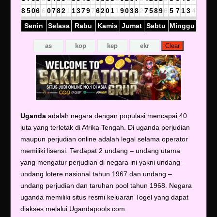
8
5
0
6
6
0
7
8
2
1
1
3
7
9
7
6
2
0
1
1
9
0
3
8
2
7
5
8
9
6
5
7
1
3
4
Senin
Selasa
Rabu
Kamis
Jumat
Sabtu
Minggu
Uganda
adalah negara dengan populasi mencapai 40
juta yang terletak di Afrika Tengah. Di uganda perjudian
maupun perjudian online adalah legal selama operator
memiliki lisensi. Terdapat 2 undang – undang utama
yang mengatur perjudian di negara ini yakni undang –
undang lotere nasional tahun 1967 dan undang –
undang perjudian dan taruhan pool tahun 1968. Negara
uganda memiliki situs resmi keluaran Togel yang dapat
diakses melalui Ugandapools.com