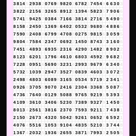
3
8
1
4
5
2
9
3
8
2
0
7
6
9
6
9
8
2
0
2
6
7
8
2
1
7
4
5
4
9
6
6
3
0
3
3
8
2
2
4
2
1
5
6
2
3
2
6
5
2
8
9
1
2
3
1
3
9
4
4
5
8
2
3
5
7
9
0
6
6
5
7
4
1
5
9
4
2
5
7
0
3
8
4
3
7
1
6
6
3
3
8
1
4
5
2
7
1
6
7
5
4
9
0
9
8
1
5
8
4
2
4
5
0
5
1
3
6
9
6
6
4
0
2
2
0
5
3
2
5
9
6
8
0
8
4
8
8
6
5
7
5
9
0
9
2
4
0
8
8
6
7
9
9
9
4
7
0
8
8
0
2
7
5
3
9
8
1
5
6
3
0
5
9
5
9
8
0
4
4
7
5
8
4
3
2
3
4
7
2
0
6
9
2
2
1
4
5
0
5
8
7
4
3
7
3
1
6
0
6
7
4
5
1
6
4
8
9
3
3
6
9
3
5
8
2
3
1
6
7
4
2
9
0
9
1
4
8
2
1
8
9
0
2
2
8
1
2
3
5
6
2
0
1
1
1
7
9
6
6
4
6
1
0
1
6
8
0
3
3
4
5
9
2
2
9
6
8
2
1
7
2
2
8
1
0
9
5
1
6
5
6
9
0
9
3
2
3
1
4
2
9
9
3
3
9
6
7
9
7
6
3
4
0
4
5
7
3
2
5
1
0
3
9
3
2
9
4
7
2
3
5
2
7
9
0
8
3
9
3
4
6
0
3
3
3
0
7
2
9
2
4
9
8
8
4
8
0
3
3
6
0
8
9
8
3
1
6
5
2
0
5
3
4
7
5
7
1
9
1
2
3
4
1
5
0
9
2
6
8
3
7
0
5
5
9
0
7
0
7
2
4
1
6
7
2
3
0
4
4
3
3
6
8
5
5
0
8
7
6
4
7
3
6
1
7
6
4
0
4
0
1
2
9
2
5
0
8
8
7
9
7
6
5
2
9
2
1
9
1
5
3
9
3
3
4
1
0
9
9
3
6
1
0
1
3
4
0
6
6
5
2
3
0
3
7
3
8
9
8
9
3
2
7
9
1
4
5
0
5
8
0
1
3
4
2
5
6
1
7
3
8
1
6
7
2
3
7
0
7
7
5
9
3
2
9
2
1
1
2
7
4
3
8
1
2
1
5
0
5
2
6
7
3
1
4
3
2
0
2
5
0
4
2
6
9
2
6
1
7
0
6
5
2
7
6
5
9
2
1
4
0
7
6
4
5
5
1
6
7
1
0
5
3
8
9
1
0
4
4
4
8
3
5
8
5
2
1
0
1
3
7
4
4
8
1
3
6
7
4
2
0
3
2
5
1
9
3
6
9
2
6
5
5
1
3
8
7
1
8
7
9
9
3
3
2
5
0
5
5