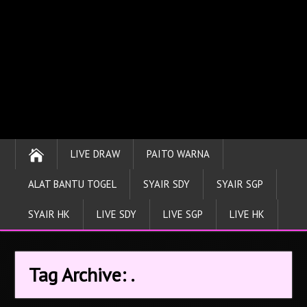
LIVE DRAW
PAITO WARNA
ALAT BANTU TOGEL
SYAIR SDY
SYAIR SGP
SYAIR HK
LIVE SDY
LIVE SGP
LIVE HK
Tag Archive:
.