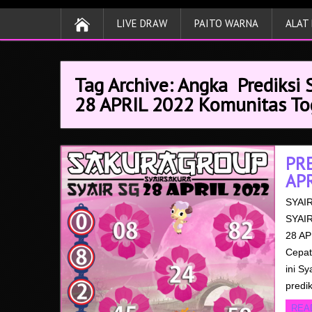
LIVE DRAW
PAITO WARNA
ALAT
Tag Archive:
Angka Prediksi
28 APRIL 2022 Komunitas To
PRE
AP
SYAI
SYAI
28 AP
Cepat
ini S
predi
REA