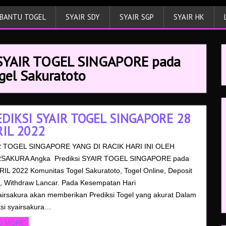
 BANTU TOGEL
SYAIR SDY
SYAIR SGP
SYAIR HK
 SYAIR TOGEL SINGAPORE pada
gel Sakuratoto
DIKSI SYAIR TOGEL SINGAPORE 28
RIL 2022
R TOGEL SINGAPORE YANG DI RACIK HARI INI OLEH
RSAKURA Angka Prediksi SYAIR TOGEL SINGAPORE pada
RIL 2022 Komunitas Togel Sakuratoto, Togel Online, Deposit
, Withdraw Lancar. Pada Kesempatan Hari
yairsakura akan memberikan Prediksi Togel yang akurat Dalam
ksi syairsakura…
D MORE