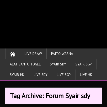
LIVE DRAW
PAITO WARNA
ALAT BANTU TOGEL
SYAIR SDY
SYAIR SGP
SYAIR HK
LIVE SDY
LIVE SGP
LIVE HK
Tag Archive:
Forum Syair sdy