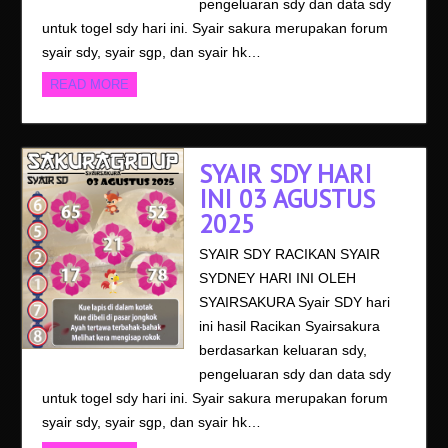
pengeluaran sdy dan data sdy
untuk togel sdy hari ini. Syair sakura merupakan forum
syair sdy, syair sgp, dan syair hk…
READ MORE
SYAIR SDY HARI
INI 03 AGUSTUS
2025
SYAIR SDY RACIKAN SYAIR
SYDNEY HARI INI OLEH
SYAIRSAKURA Syair SDY hari
ini hasil Racikan Syairsakura
berdasarkan keluaran sdy,
pengeluaran sdy dan data sdy
untuk togel sdy hari ini. Syair sakura merupakan forum
syair sdy, syair sgp, dan syair hk…