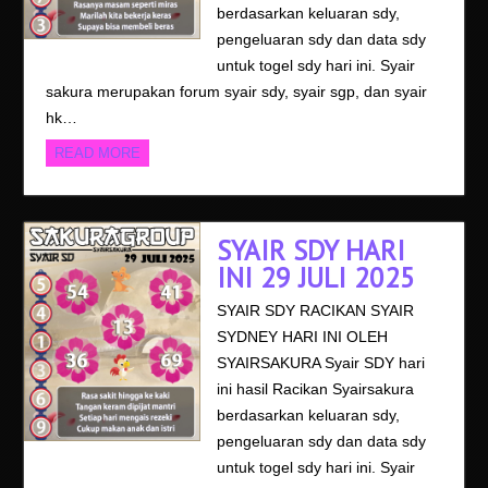
berdasarkan keluaran sdy,
pengeluaran sdy dan data sdy
untuk togel sdy hari ini. Syair
sakura merupakan forum syair sdy, syair sgp, dan syair
hk…
READ MORE
SYAIR SDY HARI
INI 29 JULI 2025
SYAIR SDY RACIKAN SYAIR
SYDNEY HARI INI OLEH
SYAIRSAKURA Syair SDY hari
ini hasil Racikan Syairsakura
berdasarkan keluaran sdy,
pengeluaran sdy dan data sdy
untuk togel sdy hari ini. Syair