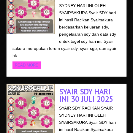
SYDNEY HARI INI OLEH
SYAIRSAKURA Syair SDY hari
ini hasil Racikan Syairsakura
berdasarkan keluaran sdy,
pengeluaran sdy dan data sdy
untuk togel sdy hari ini. Syair
sakura merupakan forum syair sdy, syair sgp, dan syair
hk…
READ MORE
SYAIR SDY HARI
INI 30 JULI 2025
SYAIR SDY RACIKAN SYAIR
SYDNEY HARI INI OLEH
SYAIRSAKURA Syair SDY hari
ini hasil Racikan Syairsakura