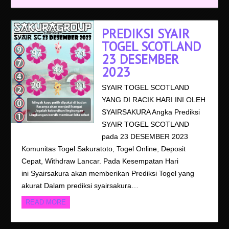
PREDIKSI SYAIR
TOGEL SCOTLAND
23 DESEMBER
2023
SYAIR TOGEL SCOTLAND
YANG DI RACIK HARI INI OLEH
SYAIRSAKURA Angka Prediksi
SYAIR TOGEL SCOTLAND
pada 23 DESEMBER 2023
Komunitas Togel Sakuratoto, Togel Online, Deposit
Cepat, Withdraw Lancar. Pada Kesempatan Hari
ini Syairsakura akan memberikan Prediksi Togel yang
akurat Dalam prediksi syairsakura…
READ MORE