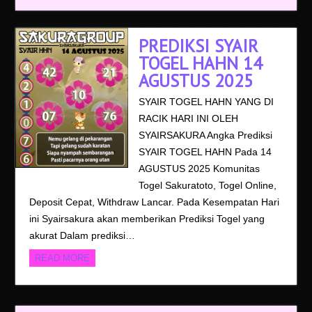
PREDIKSI SYAIR
TOGEL HAHN 14
AGUSTUS 2025
SYAIR TOGEL HAHN YANG DI
RACIK HARI INI OLEH
SYAIRSAKURA Angka Prediksi
SYAIR TOGEL HAHN Pada 14
AGUSTUS 2025 Komunitas
Togel Sakuratoto, Togel Online,
Deposit Cepat, Withdraw Lancar. Pada Kesempatan Hari
ini Syairsakura akan memberikan Prediksi Togel yang
akurat Dalam prediksi…
READ MORE