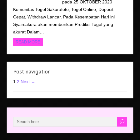
pada 25 OKTOBER 2020
Komunitas Togel Sakuratoto, Togel Online, Deposit
Cepat, Withdraw Lancar. Pada Kesempatan Hari ini
Syairsakura akan memberikan Prediksi Togel yang
akurat Dalam…
READ MORE
Post navigation
1
2
Next →