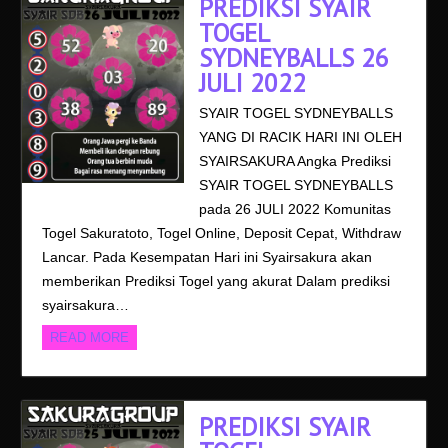
PREDIKSI SYAIR
TOGEL
SYDNEYBALLS 26
JULI 2022
SYAIR TOGEL SYDNEYBALLS
YANG DI RACIK HARI INI OLEH
SYAIRSAKURA Angka Prediksi
SYAIR TOGEL SYDNEYBALLS
pada 26 JULI 2022 Komunitas
Togel Sakuratoto, Togel Online, Deposit Cepat, Withdraw
Lancar. Pada Kesempatan Hari ini Syairsakura akan
memberikan Prediksi Togel yang akurat Dalam prediksi
syairsakura…
READ MORE
PREDIKSI SYAIR