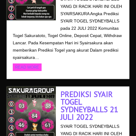
YANG DI RACIK HARI INI OLEH
SYAIRSAKURA Angka Prediksi
SYAIR TOGEL SYDNEYBALLS
pada 22 JULI 2022 Komunitas
Togel Sakuratoto, Togel Online, Deposit Cepat, Withdraw
Lancar. Pada Kesempatan Hari ini Syairsakura akan
memberikan Prediksi Togel yang akurat Dalam prediksi
syairsakura…
READ MORE
PREDIKSI SYAIR
TOGEL
SYDNEYBALLS 21
JULI 2022
SYAIR TOGEL SYDNEYBALLS
YANG DI RACIK HARI INI OLEH