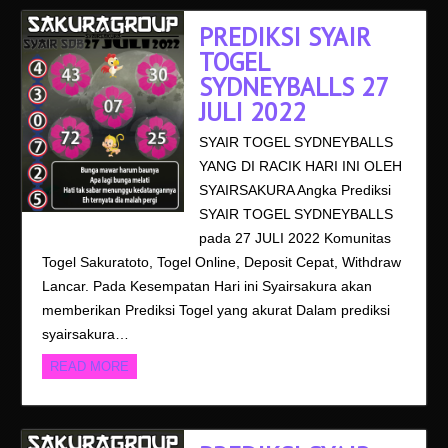
PREDIKSI SYAIR
TOGEL
SYDNEYBALLS 27
JULI 2022
SYAIR TOGEL SYDNEYBALLS
YANG DI RACIK HARI INI OLEH
SYAIRSAKURA Angka Prediksi
SYAIR TOGEL SYDNEYBALLS
pada 27 JULI 2022 Komunitas
Togel Sakuratoto, Togel Online, Deposit Cepat, Withdraw
Lancar. Pada Kesempatan Hari ini Syairsakura akan
memberikan Prediksi Togel yang akurat Dalam prediksi
syairsakura…
READ MORE