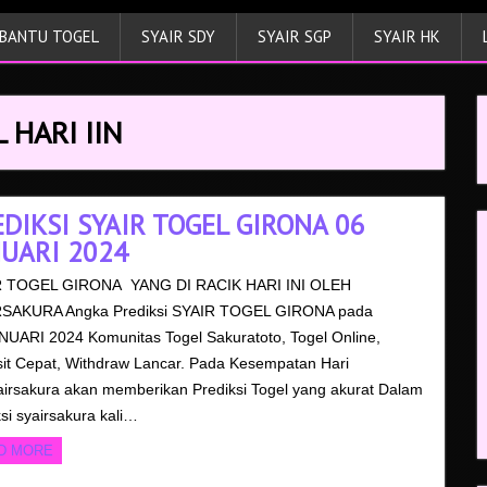
 BANTU TOGEL
SYAIR SDY
SYAIR SGP
SYAIR HK
 HARI IIN
DIKSI SYAIR TOGEL GIRONA 06
NUARI 2024
R TOGEL GIRONA YANG DI RACIK HARI INI OLEH
RSAKURA Angka Prediksi SYAIR TOGEL GIRONA pada
NUARI 2024 Komunitas Togel Sakuratoto, Togel Online,
it Cepat, Withdraw Lancar. Pada Kesempatan Hari
yairsakura akan memberikan Prediksi Togel yang akurat Dalam
ksi syairsakura kali…
D MORE