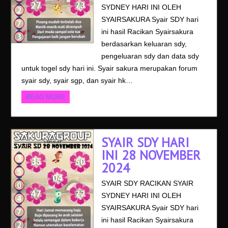
SYDNEY HARI INI OLEH
SYAIRSAKURA Syair SDY hari
ini hasil Racikan Syairsakura
berdasarkan keluaran sdy,
pengeluaran sdy dan data sdy
untuk togel sdy hari ini. Syair sakura merupakan forum
syair sdy, syair sgp, dan syair hk…
READ MORE
SYAIR SDY HARI
INI 28 NOVEMBER
2024
SYAIR SDY RACIKAN SYAIR
SYDNEY HARI INI OLEH
SYAIRSAKURA Syair SDY hari
ini hasil Racikan Syairsakura