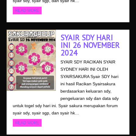
syair sdy, syair sgp, dan syair hk…
READ MORE
SYAIR SDY HARI
INI 26 NOVEMBER
2024
SYAIR SDY RACIKAN SYAIR
SYDNEY HARI INI OLEH
SYAIRSAKURA Syair SDY hari
ini hasil Racikan Syairsakura
berdasarkan keluaran sdy,
pengeluaran sdy dan data sdy
untuk togel sdy hari ini. Syair sakura merupakan forum
syair sdy, syair sgp, dan syair hk…
READ MORE