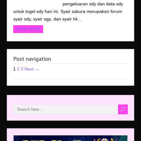
pengeluaran sdy dan data sdy
untuk togel sdy hari ini. Syair sakura merupakan forum
syair sdy, syair sgp, dan syair hk…
READ MORE
Post navigation
1
2
3
Next →