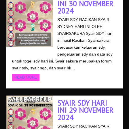
INI 30 NOVEMBER
2024
SYAIR SDY RACIKAN SYAIR
SYDNEY HARI INI OLEH
SYAIRSAKURA Syair SDY hari
ini hasil Racikan Syairsakura
berdasarkan keluaran sdy,
pengeluaran sdy dan data sdy
untuk togel sdy hari ini. Syair sakura merupakan forum
syair sdy, syair sgp, dan syair hk…
READ MORE
SYAIR SDY HARI
INI 29 NOVEMBER
2024
SYAIR SDY RACIKAN SYAIR