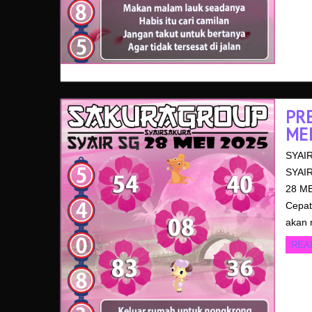
PRE
ME
SYAI
SYAI
28 ME
Cepat
akan 
REA