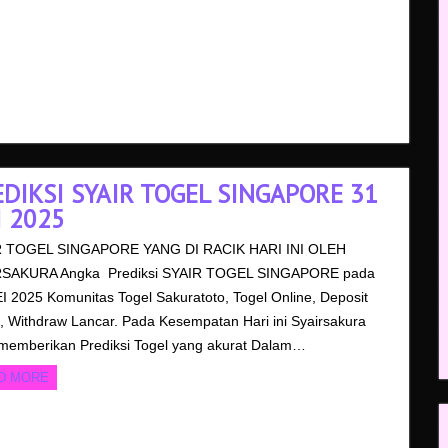
DIKSI SYAIR TOGEL SINGAPORE 31
I 2025
R TOGEL SINGAPORE YANG DI RACIK HARI INI OLEH
RSAKURA Angka Prediksi SYAIR TOGEL SINGAPORE pada
I 2025 Komunitas Togel Sakuratoto, Togel Online, Deposit
, Withdraw Lancar. Pada Kesempatan Hari ini Syairsakura
memberikan Prediksi Togel yang akurat Dalam…
D MORE