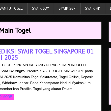
 BANTU TOGEL
SYAIR SDY
SYAIR SGP
SYAIR HK
 Main Togel
DIKSI SYAIR TOGEL SINGAPORE 01
I 2025
R TOGEL SINGAPORE YANG DI RACIK HARI INI OLEH
RSAKURA Angka Prediksi SYAIR TOGEL SINGAPORE pada
NI 2025 Komunitas Togel Sakuratoto, Togel Online, Deposit
, Withdraw Lancar. Pada Kesempatan Hari ini Syairsakura
memberikan Prediksi Togel yang akurat Dalam…
D MORE