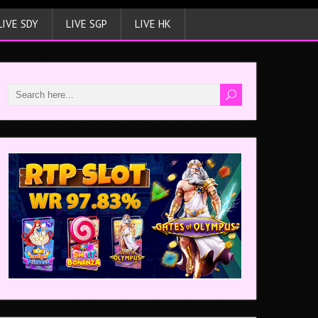
LIVE SDY
LIVE SGP
LIVE HK