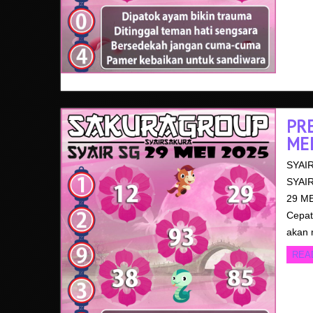
PRE
ME
SYAI
SYAI
29 ME
Cepat
akan 
REA