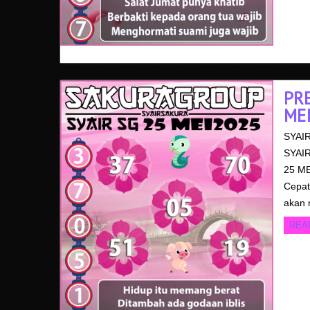
PRE
ME
SYAI
SYAI
25 ME
Cepat
akan 
REA