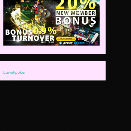
Luwakpoker