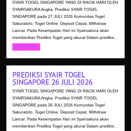
SYAIR TOGEL SINGAPORE YANG DI RACIK HARI OLEH
SYAIRSAKURA Angka Prediksi SYAIR TOGEL
SINGAPORE pada 27 JULI 2026 Komunitas Togel
Sakuratoto, Togel Online, Deposit Cepat, Withdraw
Lancar. Pada Kesempatan Hari ini Syairsakura akan
memberikan Prediksi Togel yang akurat Dalam prediksi…
READ MORE
PREDIKSI SYAIR TOGEL
SINGAPORE 26 JULI 2026
SYAIR TOGEL SINGAPORE YANG DI RACIK HARI OLEH
SYAIRSAKURA Angka Prediksi SYAIR TOGEL
SINGAPORE pada 26 JULI 2026 Komunitas Togel
Sakuratoto, Togel Online, Deposit Cepat, Withdraw
Lancar. Pada Kesempatan Hari ini Syairsakura akan
memberikan Prediksi Togel yang akurat Dalam prediksi…