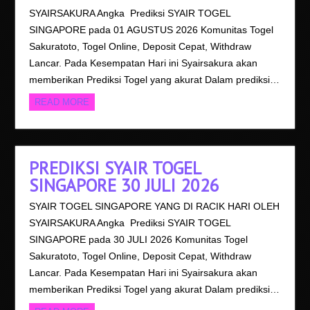
SYAIRSAKURA Angka Prediksi SYAIR TOGEL
SINGAPORE pada 01 AGUSTUS 2026 Komunitas Togel
Sakuratoto, Togel Online, Deposit Cepat, Withdraw
Lancar. Pada Kesempatan Hari ini Syairsakura akan
memberikan Prediksi Togel yang akurat Dalam prediksi…
READ MORE
PREDIKSI SYAIR TOGEL
SINGAPORE 30 JULI 2026
SYAIR TOGEL SINGAPORE YANG DI RACIK HARI OLEH
SYAIRSAKURA Angka Prediksi SYAIR TOGEL
SINGAPORE pada 30 JULI 2026 Komunitas Togel
Sakuratoto, Togel Online, Deposit Cepat, Withdraw
Lancar. Pada Kesempatan Hari ini Syairsakura akan
memberikan Prediksi Togel yang akurat Dalam prediksi…