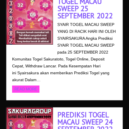
TOGEL MACAU
SWEEP 25
SEPTEMBER 2022
SYAIR TOGEL MACAU SWEEP
YANG DI RACIK HARI INI OLEH
SYAIRSAKURA Angka Prediksi
SYAIR TOGEL MACAU SWEEP
pada 25 SEPTEMBER 2022
Komunitas Togel Sakuratoto, Togel Online, Deposit
Cepat, Withdraw Lancar. Pada Kesempatan Hari
ini Syairsakura akan memberikan Prediksi Togel yang
akurat Dalam…
READ MORE
PREDIKSI TOGEL
MACAU SWEEP 24