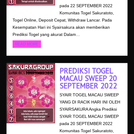
pada 22 SEPTEMBER 2022
Komunitas Togel Sakuratoto,
Togel Online, Deposit Cepat, Withdraw Lancar. Pada
Kesempatan Hari ini Syairsakura akan memberikan
Prediksi Togel yang akurat Dalam…
READ MORE
PREDIKSI TOGEL
MACAU SWEEP 20
SEPTEMBER 2022
SYAIR TOGEL MACAU SWEEP
YANG DI RACIK HARI INI OLEH
SYAIRSAKURA Angka Prediksi
SYAIR TOGEL MACAU SWEEP
pada 20 SEPTEMBER 2022
Komunitas Togel Sakuratoto,