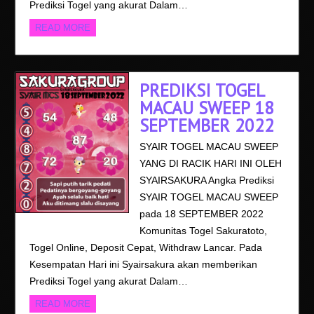
Prediksi Togel yang akurat Dalam…
READ MORE
PREDIKSI TOGEL
MACAU SWEEP 18
SEPTEMBER 2022
SYAIR TOGEL MACAU SWEEP
YANG DI RACIK HARI INI OLEH
SYAIRSAKURA Angka Prediksi
SYAIR TOGEL MACAU SWEEP
pada 18 SEPTEMBER 2022
Komunitas Togel Sakuratoto,
Togel Online, Deposit Cepat, Withdraw Lancar. Pada
Kesempatan Hari ini Syairsakura akan memberikan
Prediksi Togel yang akurat Dalam…
READ MORE