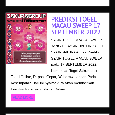
PREDIKSI TOGEL
MACAU SWEEP 17
SEPTEMBER 2022
SYAIR TOGEL MACAU SWEEP
YANG DI RACIK HARI INI OLEH
SYAIRSAKURA Angka Prediksi
SYAIR TOGEL MACAU SWEEP
pada 17 SEPTEMBER 2022
Komunitas Togel Sakuratoto,
Togel Online, Deposit Cepat, Withdraw Lancar. Pada
Kesempatan Hari ini Syairsakura akan memberikan
Prediksi Togel yang akurat Dalam…
READ MORE