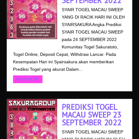
SEPTEMBER 2022
SYAIR TOGEL MACAU SWEEP
YANG DI RACIK HARI INI OLEH
SYAIRSAKURA Angka Prediksi
SYAIR TOGEL MACAU SWEEP
pada 24 SEPTEMBER 2022
Komunitas Togel Sakuratoto,
Togel Online, Deposit Cepat, Withdraw Lancar. Pada
Kesempatan Hari ini Syairsakura akan memberikan
Prediksi Togel yang akurat Dalam…
READ MORE
PREDIKSI TOGEL
MACAU SWEEP 23
SEPTEMBER 2022
SYAIR TOGEL MACAU SWEEP