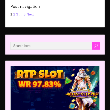
Post navigation
1
2
3
…
5
Next →