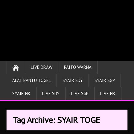
LIVE DRAW
PAITO WARNA
ALAT BANTU TOGEL
SYAIR SDY
SYAIR SGP
SYAIR HK
LIVE SDY
LIVE SGP
LIVE HK
Tag Archive:
SYAIR TOGE