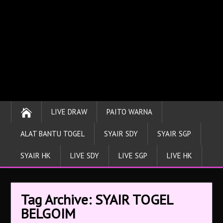
LIVE DRAW
PAITO WARNA
ALAT BANTU TOGEL
SYAIR SDY
SYAIR SGP
SYAIR HK
LIVE SDY
LIVE SGP
LIVE HK
Tag Archive:
SYAIR TOGEL
BELGOIM