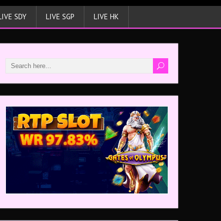
LIVE SDY
LIVE SGP
LIVE HK