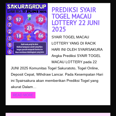
PREDIKSI SYAIR
TOGEL MACAU
LOTTERY 22 JUNI
2025
SYAIR TOGEL MACAU
LOTTERY YANG DI RACIK
HARI INI OLEH SYAIRSAKURA
Angka Prediksi SYAIR TOGEL
MACAU LOTTERY pada 22
JUNI 2025 Komunitas Togel Sakuratoto, Togel Online,
Deposit Cepat, Wthdraw Lancar. Pada Kesempatan Hari
ini Syairsakura akan memberikan Prediksi Togel yang
akurat Dalam…
READ MORE