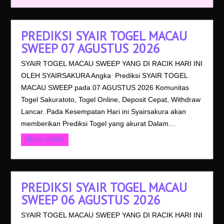
PREDIKSI SYAIR TOGEL MACAU
SWEEP 07 AGUSTUS 2026
SYAIR TOGEL MACAU SWEEP YANG DI RACIK HARI INI
OLEH SYAIRSAKURA Angka Prediksi SYAIR TOGEL
MACAU SWEEP pada 07 AGUSTUS 2026 Komunitas
Togel Sakuratoto, Togel Online, Deposit Cepat, Withdraw
Lancar. Pada Kesempatan Hari ini Syairsakura akan
memberikan Prediksi Togel yang akurat Dalam…
READ MORE
PREDIKSI SYAIR TOGEL MACAU
SWEEP 06 AGUSTUS 2026
SYAIR TOGEL MACAU SWEEP YANG DI RACIK HARI INI