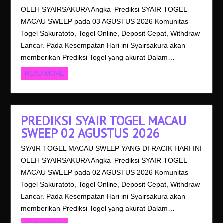
OLEH SYAIRSAKURA Angka Prediksi SYAIR TOGEL
MACAU SWEEP pada 03 AGUSTUS 2026 Komunitas
Togel Sakuratoto, Togel Online, Deposit Cepat, Withdraw
Lancar. Pada Kesempatan Hari ini Syairsakura akan
memberikan Prediksi Togel yang akurat Dalam…
READ MORE
PREDIKSI SYAIR TOGEL MACAU
SWEEP 02 AGUSTUS 2026
SYAIR TOGEL MACAU SWEEP YANG DI RACIK HARI INI
OLEH SYAIRSAKURA Angka Prediksi SYAIR TOGEL
MACAU SWEEP pada 02 AGUSTUS 2026 Komunitas
Togel Sakuratoto, Togel Online, Deposit Cepat, Withdraw
Lancar. Pada Kesempatan Hari ini Syairsakura akan
memberikan Prediksi Togel yang akurat Dalam…