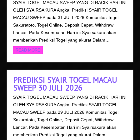
SYAIR TOGEL MACAU SWEEP YANG DI RACIK HARI INI
OLEH SYAIRSAKURA Angka Prediksi SYAIR TOGEL
MACAU SWEEP pada 31 JULI 2026 Komunitas Togel
Sakuratoto, Togel Online, Deposit Cepat, Withdraw
Lancar. Pada Kesempatan Hari ini Syairsakura akan
memberikan Prediksi Togel yang akurat Dalam…
READ MORE
PREDIKSI SYAIR TOGEL MACAU
SWEEP 30 JULI 2026
SYAIR TOGEL MACAU SWEEP YANG DI RACIK HARI INI
OLEH SYAIRSAKURA Angka Prediksi SYAIR TOGEL
MACAU SWEEP pada 29 JULI 2026 Komunitas Togel
Sakuratoto, Togel Online, Deposit Cepat, Withdraw
Lancar. Pada Kesempatan Hari ini Syairsakura akan
memberikan Prediksi Togel yang akurat Dalam…