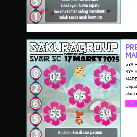
PR
MA
SYAI
SYAI
MARET
Cepat
akan 
REA