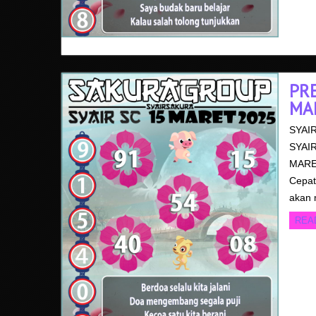
PR
MA
SYAI
SYAI
MARET
Cepat
akan 
REA