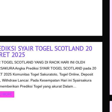
EDIKSI SYAIR TOGEL SCOTLAND 20
RET 2025
R TOGEL SCOTLAND YANG DI RACIK HARI INI OLEH
RSAKURA Angka Prediksi SYAIR TOGEL SCOTLAND pada 20
 2025 Komunitas Togel Sakuratoto, Togel Online, Deposit
, Withdraw Lancar. Pada Kesempatan Hari ini Syairsakura
memberikan Prediksi Togel yang akurat Dalam…
D MORE