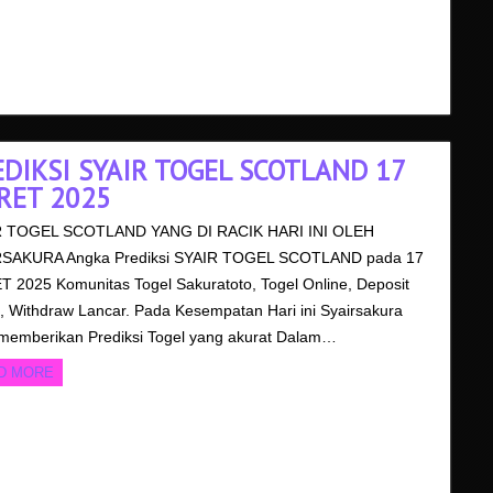
EDIKSI SYAIR TOGEL SCOTLAND 17
RET 2025
R TOGEL SCOTLAND YANG DI RACIK HARI INI OLEH
RSAKURA Angka Prediksi SYAIR TOGEL SCOTLAND pada 17
 2025 Komunitas Togel Sakuratoto, Togel Online, Deposit
, Withdraw Lancar. Pada Kesempatan Hari ini Syairsakura
memberikan Prediksi Togel yang akurat Dalam…
D MORE