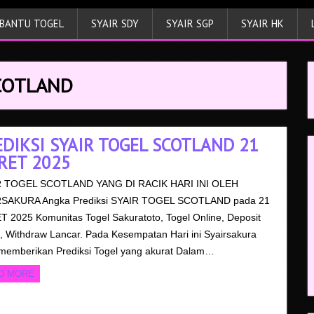
 BANTU TOGEL
SYAIR SDY
SYAIR SGP
SYAIR HK
SCOTLAND
EDIKSI SYAIR TOGEL SCOTLAND 21
RET 2025
R TOGEL SCOTLAND YANG DI RACIK HARI INI OLEH
RSAKURA Angka Prediksi SYAIR TOGEL SCOTLAND pada 21
 2025 Komunitas Togel Sakuratoto, Togel Online, Deposit
, Withdraw Lancar. Pada Kesempatan Hari ini Syairsakura
memberikan Prediksi Togel yang akurat Dalam…
D MORE