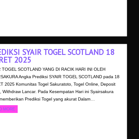
EDIKSI SYAIR TOGEL SCOTLAND 18
RET 2025
R TOGEL SCOTLAND YANG DI RACIK HARI INI OLEH
RSAKURA Angka Prediksi SYAIR TOGEL SCOTLAND pada 18
 2025 Komunitas Togel Sakuratoto, Togel Online, Deposit
, Withdraw Lancar. Pada Kesempatan Hari ini Syairsakura
memberikan Prediksi Togel yang akurat Dalam…
D MORE