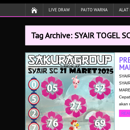
LIVE DRAW
PAITO WARNA
ALAT
Tag Archive:
SYAIR TOGEL 
PR
MA
SYAI
SYAI
MARET
Cepat
akan 
REA