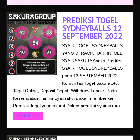
PREDIKSI TOGEL
SYDNEYBALLS 12
SEPTEMBER 2022
SYAIR TOGEL SYDNEYBALLS
YANG DI RACIK HARI INI OLEH
SYAIRSAKURA Angka Prediksi
SYAIR TOGEL SYDNEYBALLS
pada 12 SEPTEMBER 2022
Komunitas Togel Sakuratoto,
Togel Online, Deposit Cepat, Withdraw Lancar. Pada
Kesempatan Hari ini Syairsakura akan memberikan
Prediksi Togel yang akurat Dalam prediksi syairsakura…
READ MORE