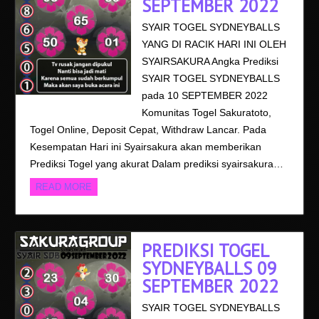
SEPTEMBER 2022
SYAIR TOGEL SYDNEYBALLS
YANG DI RACIK HARI INI OLEH
SYAIRSAKURA Angka Prediksi
SYAIR TOGEL SYDNEYBALLS
pada 10 SEPTEMBER 2022
Komunitas Togel Sakuratoto,
Togel Online, Deposit Cepat, Withdraw Lancar. Pada
Kesempatan Hari ini Syairsakura akan memberikan
Prediksi Togel yang akurat Dalam prediksi syairsakura…
READ MORE
PREDIKSI TOGEL
SYDNEYBALLS 09
SEPTEMBER 2022
SYAIR TOGEL SYDNEYBALLS