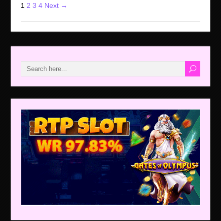
1
2
3
4
Next →