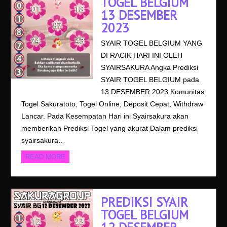
TOGEL BELGIUM
13 DESEMBER
2023
SYAIR TOGEL BELGIUM YANG
DI RACIK HARI INI OLEH
SYAIRSAKURA Angka Prediksi
SYAIR TOGEL BELGIUM pada
13 DESEMBER 2023 Komunitas
Togel Sakuratoto, Togel Online, Deposit Cepat, Withdraw
Lancar. Pada Kesempatan Hari ini Syairsakura akan
memberikan Prediksi Togel yang akurat Dalam prediksi
syairsakura…
READ MORE
PREDIKSI SYAIR
TOGEL BELGIUM