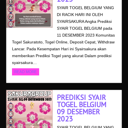
SYAIR TOGEL BELGIUM YANG
DI RACIK HARI INI OLEH
SYAIRSAKURA Angka Prediksi
SYAIR TOGEL BELGIUM pada
11 DESEMBER 2023 Komunitas
Togel Sakuratoto, Togel Online, Deposit Cepat, Withdraw
Lancar. Pada Kesempatan Hari ini Syairsakura akan
memberikan Prediksi Togel yang akurat Dalam prediksi
syairsakura…
READ MORE
PREDIKSI SYAIR
TOGEL BELGIUM
09 DESEMBER
2023
SYAIR TOGEL BELGIUM YANG