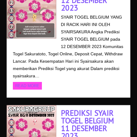
12 DESEMBER
2023
SYAIR TOGEL BELGIUM YANG
DI RACIK HARI INI OLEH
SYAIRSAKURA Angka Prediksi
SYAIR TOGEL BELGIUM pada
12 DESEMBER 2023 Komunitas
Togel Sakuratoto, Togel Online, Deposit Cepat, Withdraw
Lancar. Pada Kesempatan Hari ini Syairsakura akan
memberikan Prediksi Togel yang akurat Dalam prediksi
syairsakura…
READ MORE
PREDIKSI SYAIR
TOGEL BELGIUM
11 DESEMBER
2023