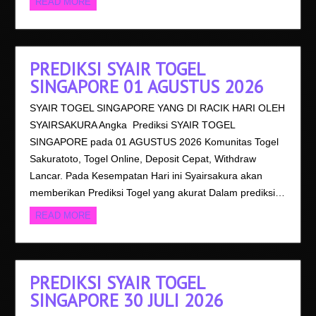
READ MORE
PREDIKSI SYAIR TOGEL
SINGAPORE 01 AGUSTUS 2026
SYAIR TOGEL SINGAPORE YANG DI RACIK HARI OLEH
SYAIRSAKURA Angka Prediksi SYAIR TOGEL
SINGAPORE pada 01 AGUSTUS 2026 Komunitas Togel
Sakuratoto, Togel Online, Deposit Cepat, Withdraw
Lancar. Pada Kesempatan Hari ini Syairsakura akan
memberikan Prediksi Togel yang akurat Dalam prediksi…
READ MORE
PREDIKSI SYAIR TOGEL
SINGAPORE 30 JULI 2026