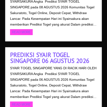
SYAIRSAKURA Angka Prediksi SYAIR TOGEL
SINGAPORE pada 08 AGUSTUS 2026 Komunitas Togel
Sakuratoto, Togel Online, Deposit Cepat, Withdraw
Lancar. Pada Kesempatan Hari ini Syairsakura akan
memberikan Prediksi Togel yang akurat Dalam prediksi…
READ MORE
PREDIKSI SYAIR TOGEL
SINGAPORE 06 AGUSTUS 2026
SYAIR TOGEL SINGAPORE YANG DI RACIK HARI OLEH
SYAIRSAKURA Angka Prediksi SYAIR TOGEL
SINGAPORE pada 06 AGUSTUS 2026 Komunitas Togel
Sakuratoto, Togel Online, Deposit Cepat, Withdraw
Lancar. Pada Kesempatan Hari ini Syairsakura akan
memberikan Prediksi Togel yang akurat Dalam prediksi…
READ MORE