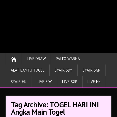
LIVE DRAW
PAITO WARNA
ALAT BANTU TOGEL
SYAIR SDY
SYAIR SGP
SYAIR HK
LIVE SDY
LIVE SGP
LIVE HK
Tag Archive:
TOGEL HARI INI
Angka Main Togel