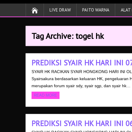
LIVE DRAW
PAITO WARNA
ALAT
Tag Archive:
togel hk
PREDIKSI SYAIR HK HARI INI 
SYAIR HK RACIKAN SYAIR HONGKONG HARI INI OLEH 
Syairsakura berdasarkan keluaran HK, pengeluaran HK
merupakan forum syair sdy, syair sgp, dan syair hk…
READ MORE
PREDIKSI SYAIR HK HARI INI 