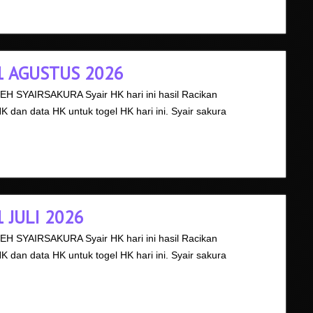
01 AGUSTUS 2026
SYAIRSAKURA Syair HK hari ini hasil Racikan
 dan data HK untuk togel HK hari ini. Syair sakura
1 JULI 2026
SYAIRSAKURA Syair HK hari ini hasil Racikan
 dan data HK untuk togel HK hari ini. Syair sakura