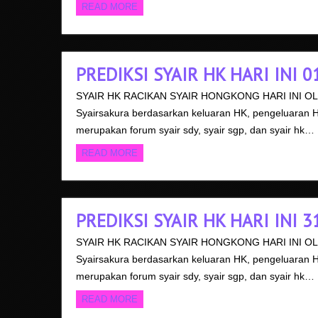
READ MORE
PREDIKSI SYAIR HK HARI INI 
SYAIR HK RACIKAN SYAIR HONGKONG HARI INI OLEH 
Syairsakura berdasarkan keluaran HK, pengeluaran HK
merupakan forum syair sdy, syair sgp, dan syair hk…
READ MORE
PREDIKSI SYAIR HK HARI INI 3
SYAIR HK RACIKAN SYAIR HONGKONG HARI INI OLEH 
Syairsakura berdasarkan keluaran HK, pengeluaran HK
merupakan forum syair sdy, syair sgp, dan syair hk…
READ MORE