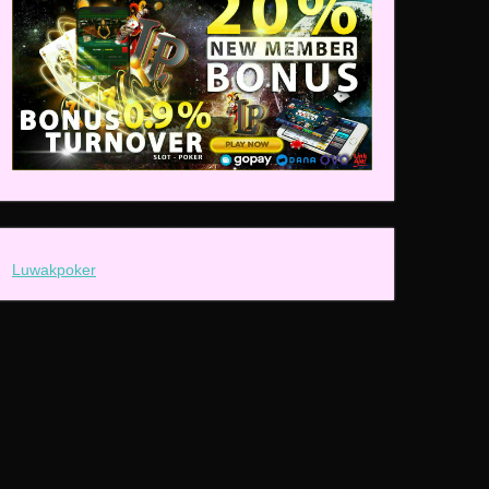
Luwakpoker