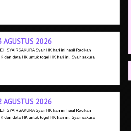
03 AGUSTUS 2026
SYAIRSAKURA Syair HK hari ini hasil Racikan
 dan data HK untuk togel HK hari ini. Syair sakura
02 AGUSTUS 2026
SYAIRSAKURA Syair HK hari ini hasil Racikan
 dan data HK untuk togel HK hari ini. Syair sakura