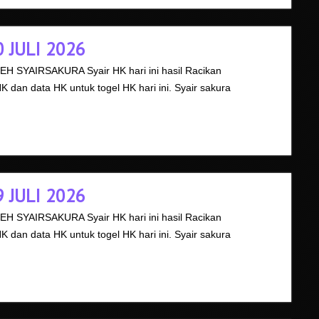
0 JULI 2026
SYAIRSAKURA Syair HK hari ini hasil Racikan
 dan data HK untuk togel HK hari ini. Syair sakura
9 JULI 2026
SYAIRSAKURA Syair HK hari ini hasil Racikan
 dan data HK untuk togel HK hari ini. Syair sakura