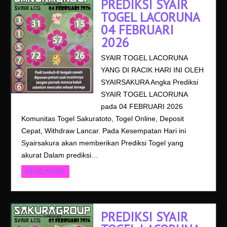
PREDIKSI SYAIR
TOGEL LACORUNA
04 FEBRUARI
2026
SYAIR TOGEL LACORUNA
YANG DI RACIK HARI INI OLEH
SYAIRSAKURA Angka Prediksi
SYAIR TOGEL LACORUNA
pada 04 FEBRUARI 2026
Komunitas Togel Sakuratoto, Togel Online, Deposit
Cepat, Withdraw Lancar. Pada Kesempatan Hari ini
Syairsakura akan memberikan Prediksi Togel yang
akurat Dalam prediksi…
READ MORE
PREDIKSI SYAIR