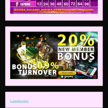
Luwakpoker