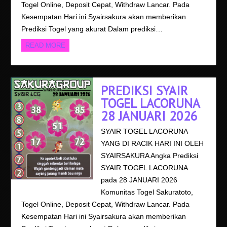
Togel Online, Deposit Cepat, Withdraw Lancar. Pada
Kesempatan Hari ini Syairsakura akan memberikan
Prediksi Togel yang akurat Dalam prediksi…
READ MORE
PREDIKSI SYAIR
TOGEL LACORUNA
28 JANUARI 2026
SYAIR TOGEL LACORUNA
YANG DI RACIK HARI INI OLEH
SYAIRSAKURA Angka Prediksi
SYAIR TOGEL LACORUNA
pada 28 JANUARI 2026
Komunitas Togel Sakuratoto,
Togel Online, Deposit Cepat, Withdraw Lancar. Pada
Kesempatan Hari ini Syairsakura akan memberikan