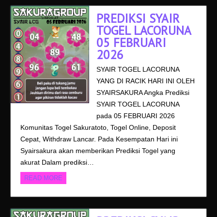
PREDIKSI SYAIR
TOGEL LACORUNA
05 FEBRUARI
2026
SYAIR TOGEL LACORUNA
YANG DI RACIK HARI INI OLEH
SYAIRSAKURA Angka Prediksi
SYAIR TOGEL LACORUNA
pada 05 FEBRUARI 2026
Komunitas Togel Sakuratoto, Togel Online, Deposit
Cepat, Withdraw Lancar. Pada Kesempatan Hari ini
Syairsakura akan memberikan Prediksi Togel yang
akurat Dalam prediksi…
READ MORE