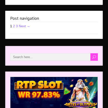
Post navigation
1
2
3
Next →