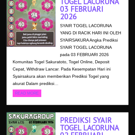
TOGEL LACORUNA
03 FEBRUARI
2026
SYAIR TOGEL LACORUNA
YANG DI RACIK HARI INI OLEH
SYAIRSAKURA Angka Prediksi
SYAIR TOGEL LACORUNA
pada 03 FEBRUARI 2026
Komunitas Togel Sakuratoto, Togel Online, Deposit
Cepat, Withdraw Lancar. Pada Kesempatan Hari ini
Syairsakura akan memberikan Prediksi Togel yang
akurat Dalam prediksi…
READ MORE
PREDIKSI SYAIR
TOGEL LACORUNA