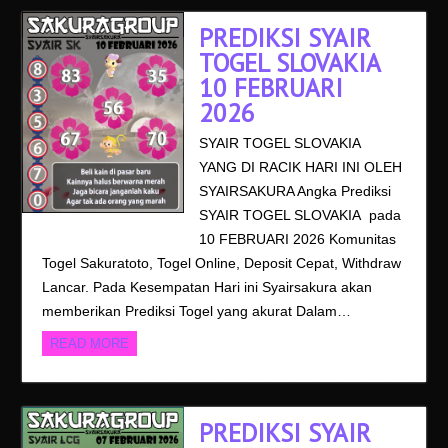
PREDIKSI SYAIR
TOGEL SLOVAKIA
10 FEBRUARI
2026
SYAIR TOGEL SLOVAKIA
YANG DI RACIK HARI INI OLEH
SYAIRSAKURA Angka Prediksi
SYAIR TOGEL SLOVAKIA pada
10 FEBRUARI 2026 Komunitas
Togel Sakuratoto, Togel Online, Deposit Cepat, Withdraw
Lancar. Pada Kesempatan Hari ini Syairsakura akan
memberikan Prediksi Togel yang akurat Dalam…
READ MORE
PREDIKSI SYAIR