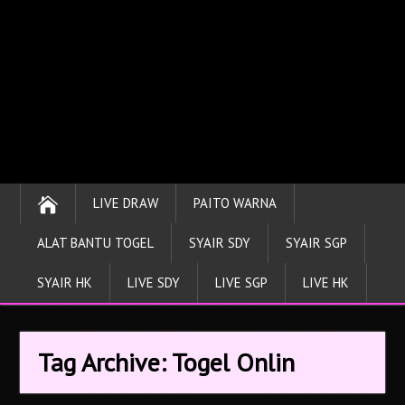
LIVE DRAW
PAITO WARNA
ALAT BANTU TOGEL
SYAIR SDY
SYAIR SGP
SYAIR HK
LIVE SDY
LIVE SGP
LIVE HK
Tag Archive:
Togel Onlin