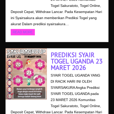
Togel Sakuratoto, Togel Online,
Deposit Cepat, Withdraw Lancar. Pada Kesempatan Hari
ini Syairsakura akan memberikan Prediksi Togel yang
akurat Dalam prediksi syairsakura…
READ MORE
PREDIKSI SYAIR
TOGEL UGANDA 23
MARET 2026
SYAIR TOGEL UGANDA YANG
DI RACIK HARI INI OLEH
SYAIRSAKURA Angka Prediksi
SYAIR TOGEL UGANDA pada
23 MARET 2026 Komunitas
Togel Sakuratoto, Togel Online,
Deposit Cepat, Withdraw Lancar. Pada Kesempatan Hari