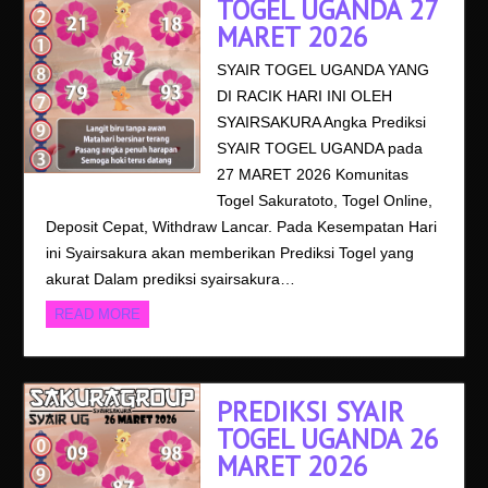
TOGEL UGANDA 27
MARET 2026
SYAIR TOGEL UGANDA YANG
DI RACIK HARI INI OLEH
SYAIRSAKURA Angka Prediksi
SYAIR TOGEL UGANDA pada
27 MARET 2026 Komunitas
Togel Sakuratoto, Togel Online,
Deposit Cepat, Withdraw Lancar. Pada Kesempatan Hari
ini Syairsakura akan memberikan Prediksi Togel yang
akurat Dalam prediksi syairsakura…
READ MORE
PREDIKSI SYAIR
TOGEL UGANDA 26
MARET 2026