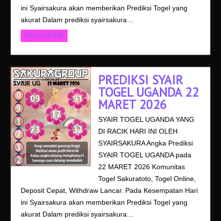
ini Syairsakura akan memberikan Prediksi Togel yang
akurat Dalam prediksi syairsakura…
READ MORE
PREDIKSI SYAIR
TOGEL UGANDA 22
MARET 2026
SYAIR TOGEL UGANDA YANG
DI RACIK HARI INI OLEH
SYAIRSAKURA Angka Prediksi
SYAIR TOGEL UGANDA pada
22 MARET 2026 Komunitas
Togel Sakuratoto, Togel Online,
Deposit Cepat, Withdraw Lancar. Pada Kesempatan Hari
ini Syairsakura akan memberikan Prediksi Togel yang
akurat Dalam prediksi syairsakura…