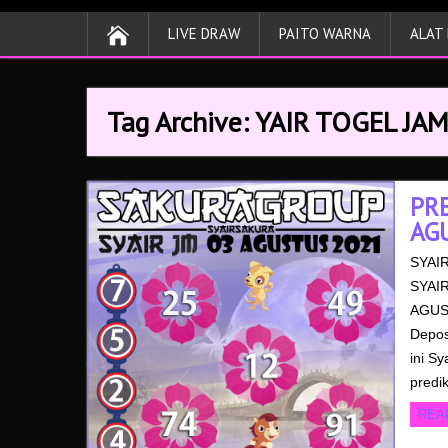
LIVE DRAW
PAITO WARNA
ALAT
Tag Archive:
YAIR TOGEL JA
PRE
AG
SYAI
SYAIR
AGUST
Depos
ini S
predi
REA