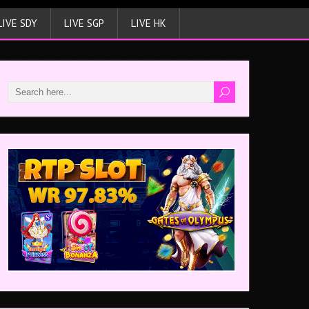
LIVE SDY
LIVE SGP
LIVE HK