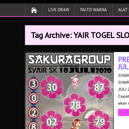
LIVE DRAW
PAITO WARNA
ALAT
Tag Archive:
YAIR TOGEL SL
PRE
JUL
SYAI
SYAIR
JULI 
Cepat
akan 
REA