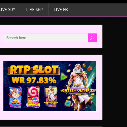
LIVE SDY
LIVE SGP
LIVE HK