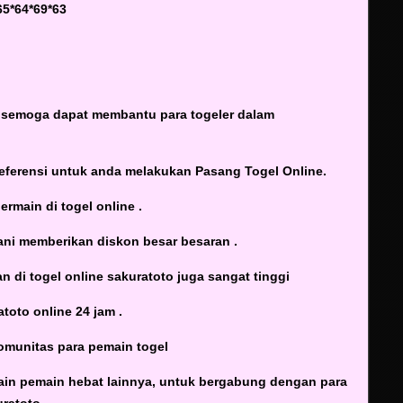
65*64*69*63
, semoga dapat membantu para togeler dalam
referensi untuk anda melakukan Pasang Togel Online.
rmain di togel online .
rani memberikan diskon besar besaran .
 di togel online sakuratoto juga sangat tinggi
toto online 24 jam .
komunitas para pemain togel
ain pemain hebat lainnya, untuk bergabung dengan para
ratoto.