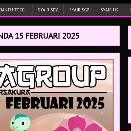
 BANTU TOGEL
SYAIR SDY
SYAIR SGP
SYAIR HK
NDA 15 FEBRUARI 2025