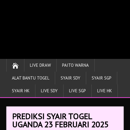
LIVE DRAW
PAITO WARNA
ALAT BANTU TOGEL
SYAIR SDY
SYAIR SGP
SYAIR HK
LIVE SDY
LIVE SGP
LIVE HK
PREDIKSI SYAIR TOGEL
UGANDA 23 FEBRUARI 2025