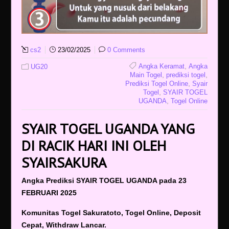
cs2
23/02/2025
0 Comments
,
Angka Keramat
Angka
UG20
,
,
Main Togel
prediksi togel
,
Prediksi Togel Online
Syair
,
Togel
SYAIR TOGEL
,
UGANDA
Togel Online
SYAIR TOGEL UGANDA YANG
DI RACIK HARI INI OLEH
SYAIRSAKURA
Angka Prediksi SYAIR TOGEL UGANDA pada 23
FEBRUARI 2025
Komunitas Togel Sakuratoto, Togel Online, Deposit
Cepat, Withdraw Lancar.