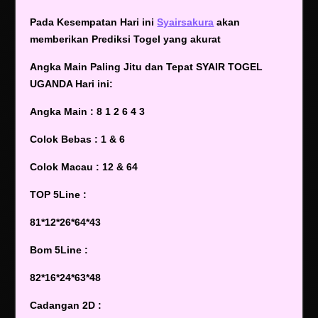
Pada Kesempatan Hari ini
Syairsakura
akan
memberikan Prediksi Togel yang akurat
Angka Main Paling Jitu dan Tepat SYAIR TOGEL
UGANDA Hari ini:
Angka Main : 8 1 2 6 4 3
Colok Bebas : 1 & 6
Colok Macau : 12 & 64
TOP 5Line :
81*12*26*64*43
Bom 5Line :
82*16*24*63*48
Cadangan 2D :