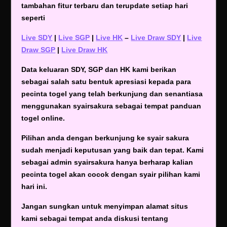
tambahan fitur terbaru dan terupdate setiap hari
seperti
Live SDY
|
Live SGP
|
Live HK
–
Live Draw SDY
|
Live
Draw SGP
|
Live Draw HK
Data keluaran SDY, SGP dan HK kami berikan
sebagai salah satu bentuk apresiasi kepada para
pecinta togel yang telah berkunjung dan senantiasa
menggunakan syairsakura sebagai tempat panduan
togel online.
Pilihan anda dengan berkunjung ke syair sakura
sudah menjadi keputusan yang baik dan tepat. Kami
sebagai admin syairsakura hanya berharap kalian
pecinta togel akan cocok dengan syair pilihan kami
hari ini.
Jangan sungkan untuk menyimpan alamat situs
kami sebagai tempat anda diskusi tentang