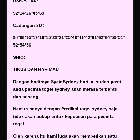
Bom 5Line :
92*14*26*45*69
Cadangan 2D :
94*96*95*19*16*15*29*21*25*49*41*42*61*62*64*59*51*
52*54*56
SHIO:
TIKUS DAN HARIMAU
Dengan hadirnya Syair Sydney hari ini sudah pasti
anda pecinta togel sydney akan merasa terbantu
dan senang.
Namun hanya dengan Prediksi togel sydney saja
tidak akan cukup untuk kepuasan para pecinta
togel.
Oleh karena itu kami juga akan memberikan satu