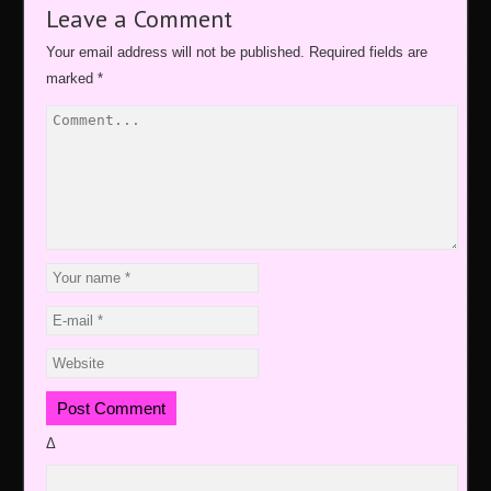
Leave a Comment
Your email address will not be published.
Required fields are
marked
*
Δ