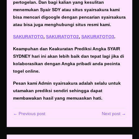
pertogelan. Dan bagi kalian yang kesulitan
menemukan Syair SDY atau situs syairsakura kami
bisa mencari digoogle dengan pencarian syairsakura
atau bisa juga menghubungi situs resmi kami.
SAKURATOTO
,
SAKURATOTO2
,
SAKURATOTO3
.
Keampuhan dan Keakuratan Prediksi Angka SYAIR
SYDNEY hari ini akan lebih baik dan tepat lagi jika di
kolaborasikan dengan Angka pribadi anda pecinta
togel online.
Pesan kami Admin syairsakura adalah selalu untuk
utamakan prediksi sendiri sehingga dapat
membawakan hasil yang memuaskan hati.
← Previous post
Next post →