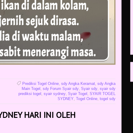
,
,
Prediksi Togel Online
sdy Angka Keramat
sdy Angka
,
,
,
Main Togel
sdy Forum Syair sdy
Syair sdy
syair sdy
,
,
,
prediksi togel
syair sydney
Syair Togel
SYAIR TOGEL
,
,
SYDNEY
Togel Online
togel sdy
YDNEY HARI INI OLEH