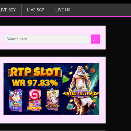
LIVE SDY
LIVE SGP
LIVE HK