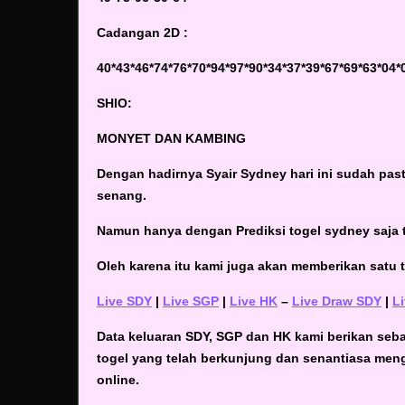
Cadangan 2D :
40*43*46*74*76*70*94*97*90*34*37*39*67*69*63*04*
SHIO:
MONYET DAN KAMBING
Dengan hadirnya Syair Sydney hari ini sudah pas
senang.
Namun hanya dengan Prediksi togel sydney saja t
Oleh karena itu kami juga akan memberikan satu ta
Live SDY
|
Live SGP
|
Live HK
–
Live Draw SDY
|
L
Data keluaran SDY, SGP dan HK kami berikan seba
togel yang telah berkunjung dan senantiasa men
online.