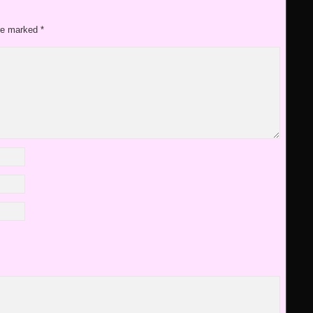
are marked
*