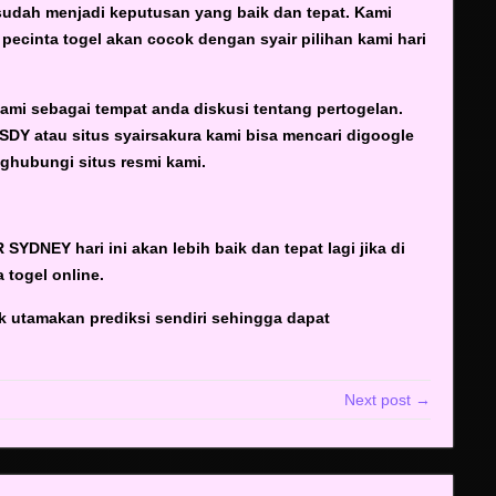
sudah menjadi keputusan yang baik dan tepat. Kami
pecinta togel akan cocok dengan syair pilihan kami hari
mi sebagai tempat anda diskusi tentang pertogelan.
SDY atau situs syairsakura kami bisa mencari digoogle
ghubungi situs resmi kami.
DNEY hari ini akan lebih baik dan tepat lagi jika di
 togel online.
k utamakan prediksi sendiri sehingga dapat
Next post →