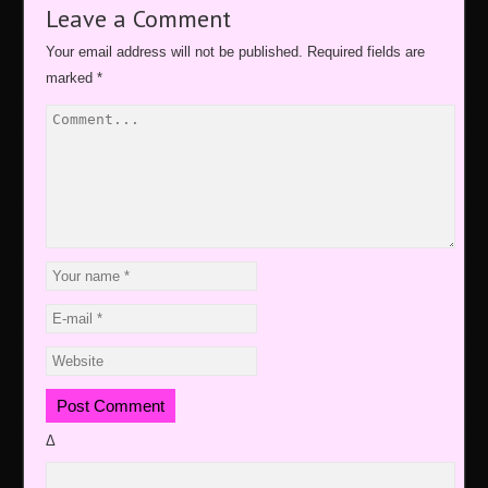
Leave a Comment
Your email address will not be published.
Required fields are
marked
*
Δ