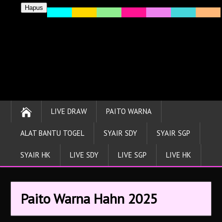
Hapus
LIVE DRAW
PAITO WARNA
ALAT BANTU TOGEL
SYAIR SDY
SYAIR SGP
SYAIR HK
LIVE SDY
LIVE SGP
LIVE HK
Paito Warna Hahn 2025