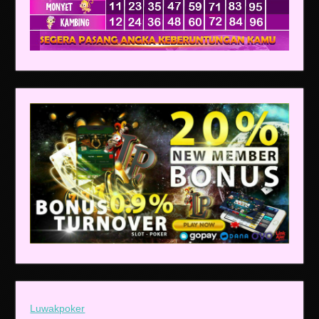
Luwakpoker