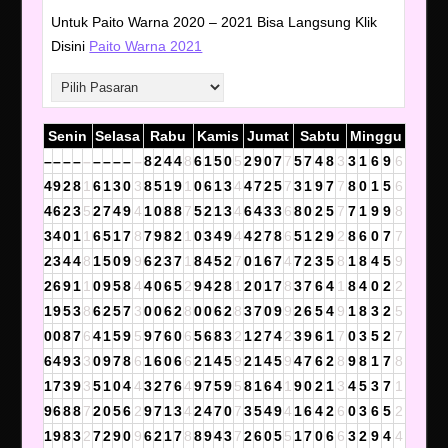
Untuk Paito Warna 2020 – 2021 Bisa Langsung Klik
Disini
Paito Warna 2021
Senin
Selasa
Rabu
Kamis
Jumat
Sabtu
Minggu
–
–
–
–
–
–
–
–
–
–
8
2
4
4
8
6
1
5
0
5
2
9
0
7
7
5
7
4
8
3
3
1
6
9
6
4
9
2
8
1
6
1
3
0
3
8
5
1
9
1
0
6
1
3
4
4
7
2
5
7
3
1
9
7
7
8
0
1
5
6
4
6
2
3
5
2
7
4
9
4
1
0
8
8
7
5
2
1
3
4
6
4
3
3
6
8
0
2
5
7
7
1
9
9
8
3
4
0
1
1
6
5
1
7
8
7
9
8
2
1
0
3
4
9
4
4
2
7
8
6
5
1
2
9
2
8
6
0
7
7
2
3
4
4
8
1
5
0
9
9
6
2
3
7
1
8
4
5
2
7
0
1
6
7
4
7
2
3
5
8
1
8
4
5
9
2
6
9
1
1
0
9
5
8
4
4
0
6
5
2
9
4
2
8
1
2
0
1
7
8
3
7
6
4
1
8
4
0
2
2
1
9
5
3
8
6
2
5
7
3
0
0
6
2
8
0
0
6
2
8
3
7
0
9
9
2
6
5
4
9
1
8
3
2
5
0
0
8
7
6
4
1
5
9
5
9
7
6
0
6
5
6
8
3
2
1
2
7
4
2
3
9
6
1
7
0
3
5
2
7
6
4
9
3
3
0
9
7
8
6
1
6
0
6
6
2
1
4
5
9
2
1
4
5
9
4
7
6
2
8
9
8
1
7
8
1
7
3
9
3
5
1
0
4
4
3
2
7
6
4
9
7
5
9
5
8
1
6
4
1
9
0
2
1
3
4
5
3
7
1
9
6
8
8
7
2
0
5
6
2
9
7
1
3
4
2
4
7
0
7
3
5
4
9
4
1
6
4
2
6
0
3
6
5
2
1
9
8
3
2
7
2
9
0
9
6
2
1
7
8
8
9
4
3
7
2
6
0
5
5
1
7
0
6
6
3
2
9
4
4