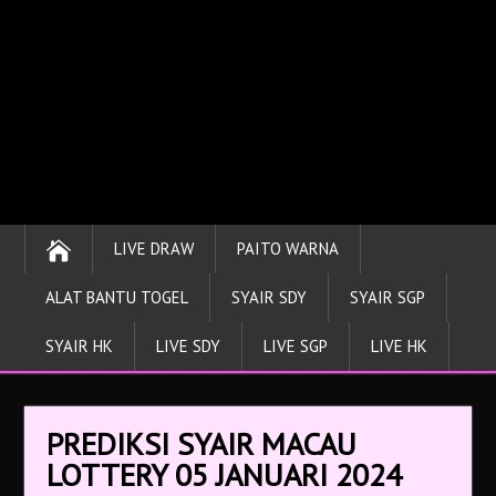
LIVE DRAW
PAITO WARNA
ALAT BANTU TOGEL
SYAIR SDY
SYAIR SGP
SYAIR HK
LIVE SDY
LIVE SGP
LIVE HK
PREDIKSI SYAIR MACAU
LOTTERY 05 JANUARI 2024