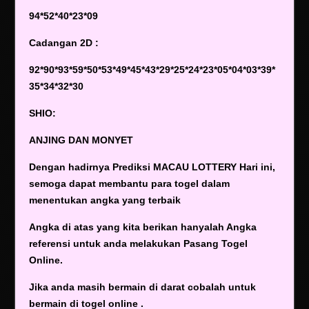
94*52*40*23*09
Cadangan 2D :
92*90*93*59*50*53*49*45*43*29*25*24*23*05*04*03*39*
35*34*32*30
SHIO:
ANJING DAN MONYET
Dengan hadirnya Prediksi MACAU LOTTERY Hari ini,
semoga dapat membantu para togel dalam
menentukan angka yang terbaik
Angka di atas yang kita berikan hanyalah Angka
referensi untuk anda melakukan Pasang Togel
Online.
Jika anda masih bermain di darat cobalah untuk
bermain di togel online .