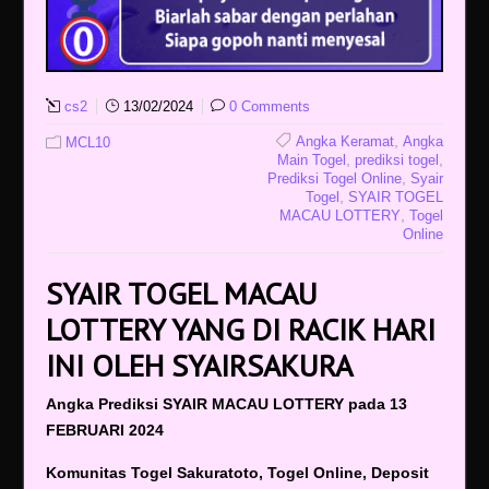
cs2
13/02/2024
0 Comments
,
Angka Keramat
Angka
MCL10
,
,
Main Togel
prediksi togel
,
Prediksi Togel Online
Syair
,
Togel
SYAIR TOGEL
,
MACAU LOTTERY
Togel
Online
SYAIR TOGEL MACAU
LOTTERY YANG DI RACIK HARI
INI OLEH SYAIRSAKURA
Angka Prediksi SYAIR MACAU LOTTERY pada 13
FEBRUARI 2024
Komunitas Togel Sakuratoto, Togel Online, Deposit