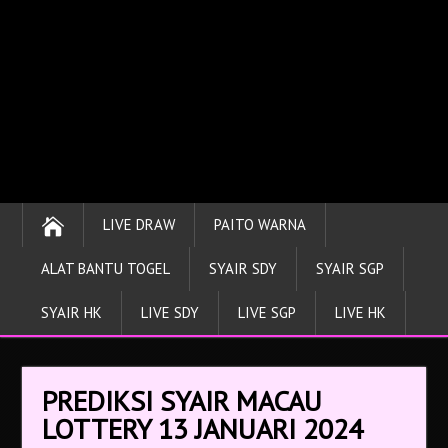
LIVE DRAW
PAITO WARNA
ALAT BANTU TOGEL
SYAIR SDY
SYAIR SGP
SYAIR HK
LIVE SDY
LIVE SGP
LIVE HK
PREDIKSI SYAIR MACAU
LOTTERY 13 JANUARI 2024