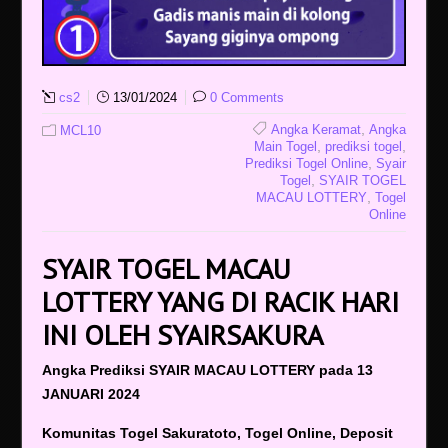
cs2
13/01/2024
0 Comments
,
Angka Keramat
Angka
MCL10
,
,
Main Togel
prediksi togel
,
Prediksi Togel Online
Syair
,
Togel
SYAIR TOGEL
,
MACAU LOTTERY
Togel
Online
SYAIR TOGEL MACAU
LOTTERY YANG DI RACIK HARI
INI OLEH SYAIRSAKURA
Angka Prediksi SYAIR MACAU LOTTERY pada 13
JANUARI 2024
Komunitas Togel Sakuratoto, Togel Online, Deposit