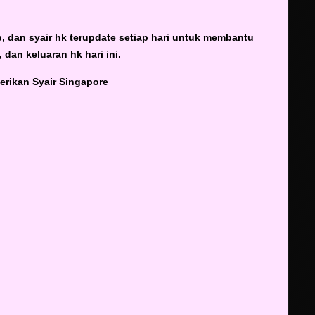
p, dan syair hk terupdate setiap hari untuk membantu
dan keluaran hk hari ini.
erikan Syair Singapore