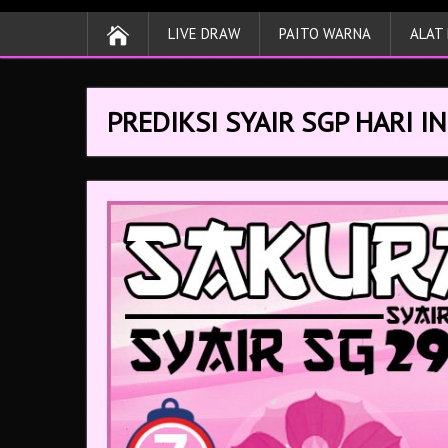
LIVE DRAW
PAITO WARNA
ALAT
PREDIKSI SYAIR SGP HARI I