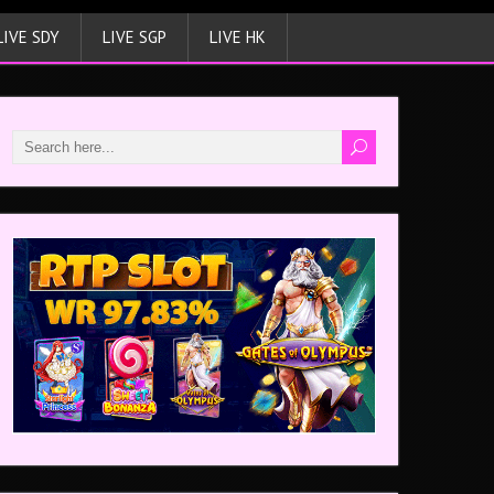
LIVE SDY
LIVE SGP
LIVE HK