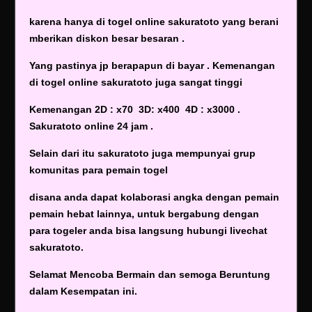
karena hanya di togel online sakuratoto yang berani
mberikan diskon besar besaran .
Yang pastinya jp berapapun di bayar . Kemenangan
di togel online sakuratoto juga sangat tinggi
Kemenangan 2D : x70 3D: x400 4D : x3000 .
Sakuratoto online 24 jam .
Selain dari itu sakuratoto juga mempunyai grup
komunitas para pemain togel
disana anda dapat kolaborasi angka dengan pemain
pemain hebat lainnya, untuk bergabung dengan
para togeler anda bisa langsung hubungi livechat
sakuratoto.
Selamat Mencoba Bermain dan semoga Beruntung
dalam Kesempatan ini.