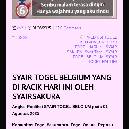
cs2
01/08/2025
0 Comments
PREDIKSI TOGEL
BG00
,
BELGIUM
PREDIKSI
,
TOGEL HARI INI
SYAIR
,
,
SAKURA
Syair Togel
SYAIR
,
TOGEL BELGIUM
SYAIR
TOGEL HARI INI
SYAIR TOGEL BELGIUM YANG
DI RACIK HARI INI OLEH
SYAIRSAKURA
Angka Prediksi SYAIR TOGEL BELGIUM pada 01
Agustus 2025
Komunitas Togel Sakuratoto, Togel Online, Deposit