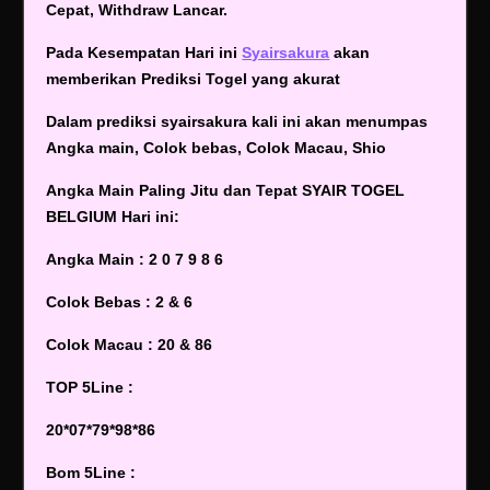
Cepat, Withdraw Lancar.
Pada Kesempatan Hari ini
Syairsakura
akan
memberikan Prediksi Togel yang akurat
Dalam prediksi syairsakura kali ini akan menumpas
Angka main, Colok bebas, Colok Macau, Shio
Angka Main Paling Jitu dan Tepat SYAIR TOGEL
BELGIUM Hari ini:
Angka Main : 2 0 7 9 8 6
Colok Bebas : 2 & 6
Colok Macau : 20 & 86
TOP 5Line :
20*07*79*98*86
Bom 5Line :