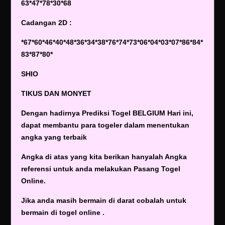
63*47*78*30
*68
Cadangan 2D :
*67*60*46*40*48*36*34*38*76*74*73*06*04*03*07*86*84*
83*87*80*
SHIO
TIKUS DAN MONYET
Dengan hadirnya Prediksi Togel BELGIUM Hari ini,
dapat membantu para togeler dalam menentukan
angka yang terbaik
Angka di atas yang kita berikan hanyalah Angka
referensi untuk anda melakukan Pasang Togel
Online.
Jika anda masih bermain di darat cobalah untuk
bermain di togel online .