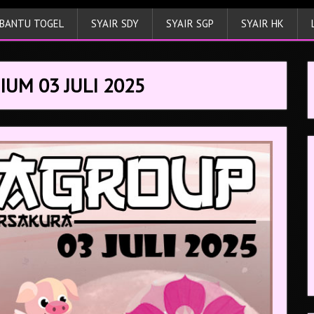
 BANTU TOGEL
SYAIR SDY
SYAIR SGP
SYAIR HK
IUM 03 JULI 2025