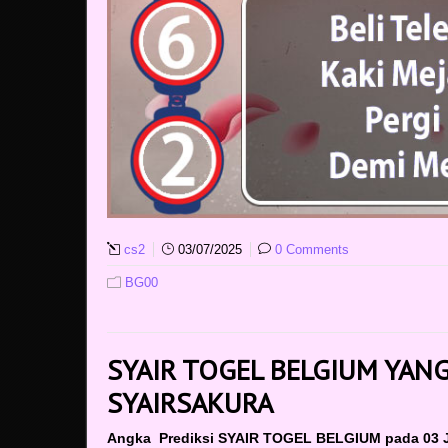
cs2
03/07/2025
0 Comments
BG00
SYAIR TOGEL BELGIUM YANG 
SYAIRSAKURA
Angka Prediksi SYAIR TOGEL BELGIUM pada 03 J