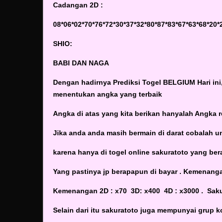
Cadangan 2D :
08*06*02*70*76*72*30*37*32*80*87*83*67*63*68*20*
SHIO:
BABI DAN NAGA
Dengan hadirnya Prediksi Togel BELGIUM Hari in
menentukan angka yang terbaik
Angka di atas yang kita berikan hanyalah Angka 
Jika anda anda masih bermain di darat cobalah un
karena hanya di togel online sakuratoto yang ber
Yang pastinya jp berapapun di bayar . Kemenangan
Kemenangan 2D : x70 3D: x400 4D : x3000 . Sakur
Selain dari itu sakuratoto juga mempunyai grup 