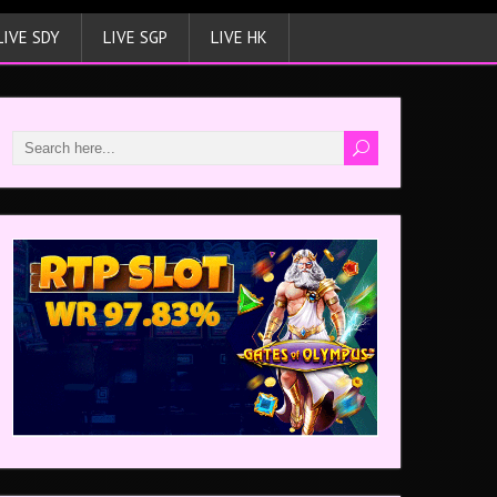
LIVE SDY
LIVE SGP
LIVE HK