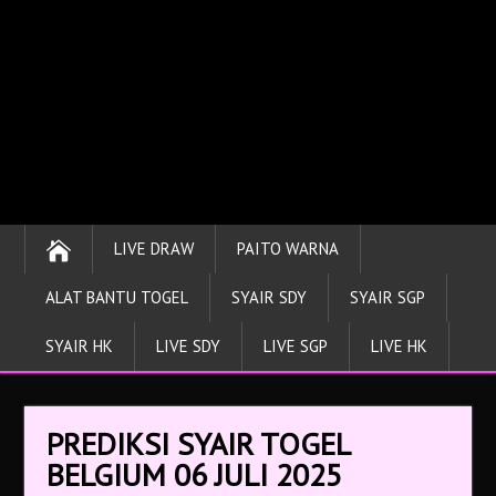
LIVE DRAW
PAITO WARNA
ALAT BANTU TOGEL
SYAIR SDY
SYAIR SGP
SYAIR HK
LIVE SDY
LIVE SGP
LIVE HK
PREDIKSI SYAIR TOGEL
BELGIUM 06 JULI 2025