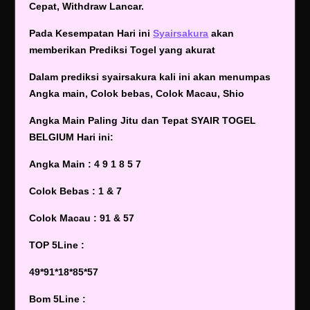
Cepat, Withdraw Lancar.
Pada Kesempatan Hari ini
Syairsakura
akan
memberikan Prediksi Togel yang akurat
Dalam prediksi syairsakura kali ini akan menumpas
Angka main, Colok bebas, Colok Macau, Shio
Angka Main Paling Jitu dan Tepat SYAIR TOGEL
BELGIUM Hari ini:
Angka Main : 4 9 1 8 5 7
Colok Bebas : 1 & 7
Colok Macau : 91 & 57
TOP 5Line :
49*91*18*85*57
Bom 5Line :